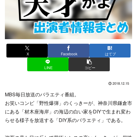
X
Facebook
はてブ
LINE
コピー
2018.12.15
MBS毎日放送のバラエティ番組。
お笑いコンビ「野性爆弾」のくっきーが、神奈川県鎌倉市
にある「材木座海岸」の海辺の白い家をDIYで生まれ変わ
らせる様子を放送する「DIY系のバラエティ」である。