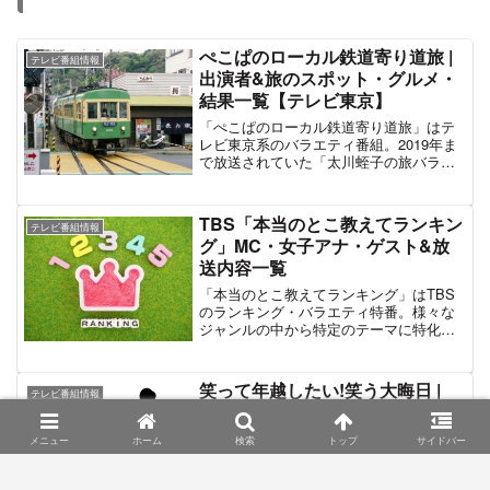
ぺこぱのローカル鉄道寄り道旅 |
テレビ番組情報
出演者&旅のスポット・グルメ・
結果一覧【テレビ東京】
「ぺこぱのローカル鉄道寄り道旅」はテ
レビ東京系のバラエティ番組。2019年ま
で放送されていた「太川蛭子の旅バラ」
内の「太川・蛭子のローカル鉄道寄り道
旅」が、新たにお笑いコンビ「ぺこぱ」
の冠番組として復活した。2021年12月4
TBS「本当のとこ教えてランキン
テレビ番組情報
日に第1弾を放送。第1弾は女優・浅野ゆ
グ」MC・女子アナ・ゲスト&放
う子をマドンナとしてゲストに迎え、
送内容一覧
「錦秋の秩父」を舞台に全22駅をルーレ
ットで進みゴールを目指し無事にゴール
「本当のとこ教えてランキング」はTBS
へたどり着いた。最新放送は2022年8月
のランキング・バラエティ特番。様々な
13日放送の第4弾「ぺこぱのローカル路
ジャンルの中から特定のテーマに特化し
線 寄り道旅 夏休み！絶景の伊豆半島
たランキングを決定、発表していく生放
へＧＯ！」。マドンナは岡田結実。旅の
送のランキング番組。テレビ朝日系列で
舞台は夏の伊豆半島、伊豆急行線・東海
放送されている「お願いランキング」や
笑って年越したい!笑う大晦日 |
バス・伊豆箱根鉄道駿豆線を乗り継いで
テレビ番組情報
「総選挙シリーズ」に近しいタイプの内
計24マスのルーレット旅を実施する。
MC・出演芸人ネタ一覧&番組放
容と言える。2020年10月4日に第1弾、
送情報【日本テレビ】
2021年4月4日に第2弾を放送。最新放送
メニュー
ホーム
検索
トップ
サイドバー
は2021年4月4日の第2弾。第2弾放送にお
「笑って年越したい!笑う大晦日」は日本
けるランキングのテーマは「プロのクラ
テレビ系列の年末特番。2021年12月31日
シック声楽家１９０人が選ぶ、本当に歌