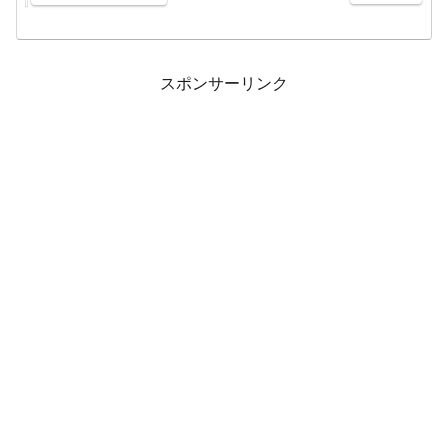
レビが制作、3日目と最終日は日本テレビ系列で全国ネッ
ト、CS日テレジータスでも2日目～最終日まで中継され
る。最新開催は2021年9月16日～19日の「第47回ANAオ
ープンゴルフトーナメント」。先述の通り、2020年の大会
が新型コロナウイルスの影響により中止となったため2年
ぶりの開催となった。また、2021年大会もコロナ禍にある
ため無観客での開催に至った。※追記：大会は終了し、ジ
スポンサーリンク
ンバブエのスコット・ビンセント（29）が通算18アンダー
で優勝。Sansan KBCオーガスタに続き日本ツアー2勝目
を挙げた。