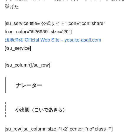
挙げた
[su_service title=”公式サイト” icon=”icon: share”
icon_color=”#f26939″ size=”20″]
浅地洋佑 Official Web Site – yosuke-asaji.com
[/su_service]
[/su_column][/su_row]
ナレーター
小出朗（こいであきら）
[su_row][su_column size=”1/2″ center=”no” class=””]