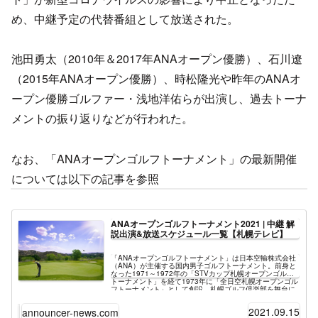
め、中継予定の代替番組として放送された。
池田勇太（2010年＆2017年ANAオープン優勝）、石川遼
（2015年ANAオープン優勝）、時松隆光や昨年のANAオ
ープン優勝ゴルファー・浅地洋佑らが出演し、過去トーナ
メントの振り返りなどが行われた。
なお、「ANAオープンゴルフトーナメント」の最新開催
については以下の記事を参照
ANAオープンゴルフトーナメント2021 | 中継 解
説出演&放送スケジュール一覧【札幌テレビ】
「ANAオープンゴルフトーナメント」は日本空輸株式会社
（ANA）が主催する国内男子ゴルフトーナメント。前身と
なった1971～1972年の「STVカップ札幌オープンゴルフ
トーナメント」を経て1973年に「全日空札幌オープンゴル
フトーナメント」として創設。札幌ゴルフ倶楽部を舞台に
毎年開催されている。ただし2018年は北海道胆振東部地震
の影響、2020年は新型コロナウイルス感染拡大の影響に伴
2021.09.15
announcer-news.com
い開催が中止となった。例年、地上波テレビ放送は札幌テ