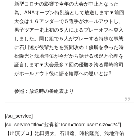
新型コロナの影響で今年の大会が中止となった
為、ANAオープン特別編として放送します▼前回
大会は１６アンダーで５選手がホールアウトし、
男子ツアー史上初の５人によるプレーオフへ突入
しました。同じ組で５人がプレーする特殊な事態
に石川遼が後輩たちを質問攻め！優勝を争った時
松隆光と浅地洋佑が今だから話せる状況と心理を
証言します▼大会最多７回の優勝を誇る尾崎将司
がホールアウト後に語る輪厚への思いとは?
参照：放送時の番組表より
[/su_service]
[su_service title=”出演者” icon=”icon: user” size=”24″]
【出演プロ】池田勇太、石川遼、時松隆光、浅地洋佑