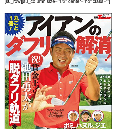
[su_row][su_column size=”1/2″ center=”no” class=””]