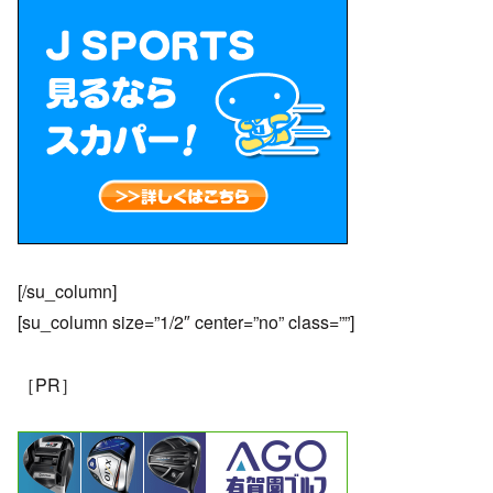
[/su_column]
[su_column size=”1/2″ center=”no” class=””]
［PR］