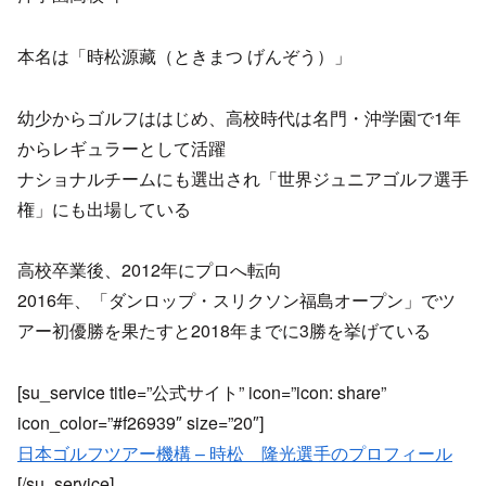
本名は「時松源藏（ときまつ げんぞう）」
幼少からゴルフははじめ、高校時代は名門・沖学園で1年
からレギュラーとして活躍
ナショナルチームにも選出され「世界ジュニアゴルフ選手
権」にも出場している
高校卒業後、2012年にプロへ転向
2016年、「ダンロップ・スリクソン福島オープン」でツ
アー初優勝を果たすと2018年までに3勝を挙げている
[su_service title=”公式サイト” icon=”icon: share”
icon_color=”#f26939″ size=”20″]
日本ゴルフツアー機構 – 時松 隆光選手のプロフィール
[/su_service]