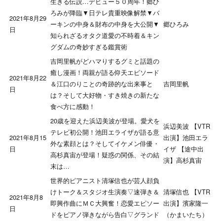
生きる伝説…デビュー５０周年！郷ひ
ろみが降臨▼日テレ貴重映像解禁▼バ
2021年8月29
ーキンの中身＆財布の中身を大公開▼
郷ひろみ
日
知られざるオタク道愛の不時着＆キン
グダムの奇妙すぎる鑑賞術
吉岡里帆がどハマりするグミと話題の
癒し漫画！両親が語る仰天エピソード
2021年8月22
＆江口のりことの奇跡的な出来事と
吉岡里帆
日
は？そして大好物・すき焼きの新たな
食べ方に感動！
20歳を迎えた浜辺美波が登場。愛犬を
浜辺美波 【VTR
テレビ初公開！池田エライザが語る意
2021年8月15
出演】池田エラ
外な素顔とは？そしてイケメン俳優・
日
イザ 【途中出
高杉真宙が登場！疑惑の関係、その結
演】高杉真宙
末は…
世界的ピアニスト清塚信也が芸人顔負
けトーク＆スタジオ生演奏▽速弾き＆
清塚信也 【VTR
2021年8月8
即興作曲にＭＣ大興奮！恋愛エピソー
出演】濱家隆一
日
ドをピアノ弾きながら告白▽グランド
（かまいたち）