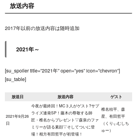
放送内容
2017年以前の放送内容は随時追加
2021年～
[su_spoiler title=”2021年” open=”yes” icon=”chevron”]
[su_table]
放送日
放送内容
ゲスト
今夜が最終回！MC３人がゲスト?サプ
椎名桔平、森
ライズ連発SP！藤木の尊敬する師
2021年9月26
星、有田哲平
匠・椎名からプレゼント▽森泉のファ
日
（くりぃむしち
ミリーが語る素顔▽そしてついに登
ゅー）
場！相方有田哲平が初登場！