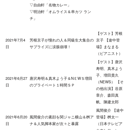
▽自由軒「名物カレー」
▽明治軒「オムライス＆串カツ ラン
チ」
【ゲスト】芳根
2021年7月4
芳根京子が憧れの人＆同級生大集合の
京子 【途中登
日
サプライズに涙腺崩壊！
場】まなまる
（ピアニスト）
【ゲスト】唐沢
寿明、真木よう
子、増田貴久
2021年6月27
唐沢寿明＆真木よう子＆NＥWＳ増田
（NEWS） 【そ
日
のプライベート１時間ＳＰ
の他出演】谷原
章介、森田真
帆、陳建太郎
風間俊介 【途中
2021年6月20
風間俊介の素顔を関ジャニ横山＆桝ア
登場】桝太一
日
ナ＆人気脚本家が次々と暴露
（日本テレビア