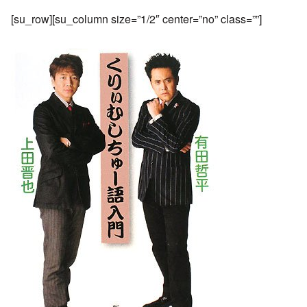
[su_row][su_column size=”1/2″ center=”no” class=””]