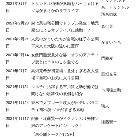
2021年3月7
トリンドル姉妹が素顔をぶっちゃける
奈、トリンドル
日
▽母がまさかのサプライズ
瑠奈姉妹
2021年2月28
森七菜自宅公開でトラブル発生！地元
森七菜
日
親友によるサプライズに感動！？
2021年2月21
人気のかまいたちが自宅の様子を公開
かまいたち
日
▽東京と大阪の違いに驚愕
2021年2月14
女優門脇麦意外な姿…オフのアクティ
門脇麦
日
ブ麦とは？きのこを愛でる
2021年2月7
高畑充希が初登場！意外すぎる友人登
高畑充希
日
場▽自宅のお気に入り公開！
2021年1月31
マルチに活躍する市川猿之助が他では
市川猿之助
日
聞けない歌舞伎の裏側を紹介
2021年1月24
香水で大ブレーク瑛人が日テレバラエ
瑛人
日
ティ初出演 ▽天然すぎる素顔
2021年1月17
俳優・滝藤賢一がイクメンぶり発揮▽
滝藤賢一
日
娘のアンケートにショック！
【未公開トークだけSP】