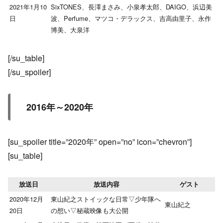
2021年1月10
SixTONES、長澤まさみ、小泉孝太郎、DAIGO、浜辺美
日
波、Perfume、マツコ・デラックス、吉高由里子、永作
博美、大泉洋
[/su_table]
[/su_spoiler]
2016年～2020年
[su_spoiler title=”2020年” open=”no” icon=”chevron”]
[su_table]
放送日
放送内容
ゲスト
2020年12月
東山紀之ストイックな日常▽少年隊へ
東山紀之
20日
の想い▽秘蔵映像も大公開