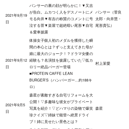
パンサーの裏の顔が明らかに！▼又吉
が告白。ムカつく人をデスノートにメ
パンサー（菅良
2021年9月19
モる向井▼有吉の称賛のコメントに号
太郎・向井慧・
日
泣する菅▼楽屋で超絶暗い尾形▼自宅
尾形貴弘）
＆愛車披露
体操女子個人初のメダルを獲得した瞬
間の本心とは？ずっと支えてきた母が
娘に最大のジョーク！？ドラマ女優の
2021年9月12
経験も？名演技を披露していた▽低カ
村上茉愛
日
ロリー絶品バーガー登場
■PROTEIN CAFFE LEAN
BURGER’S（ハンバーガー…約188キ
ロ）
森星が素敵すぎる自宅リフォームを大
公開！▽多趣味な彼女がプライベート
2021年9月5
写真を紹介！▽どハマりの染物で爆笑
森星
日
珍クイズ▽姉妹で能登へ絶景ドライ
ブ！姉に見せたい景色とは？