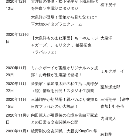
2020年12月
大注目の俳優・松下洸平が下積み時代
松下洸平
13日
を告白▽生電話にタジタジ
大泉洋が登場！愛娘から見た父とは？
▽大物のイタズラにクレーム
2020年12月6
大泉洋
【大泉洋ものまね軍団】ちーやん（ジ
日
ャガーズ）、モリタク!、都留拓也
（ラパルフェ）
2020年11月
ミルクボーイが番組オリジナルネタ披
ミルクボーイ
29日
露！お母様が生電話で登場！
2020年11月
音楽家・葉加瀬太郎の私生活…奥様が
葉加瀬太郎
22日
（秘）情報を公開！スタジオ生演奏
2020年11月
三浦翔平が初登場！親バカぶり発揮＆
三浦翔平 【途中
15日
何度フラれたのか大検証！
参加】虹色侍
2020年11月8
内田篤人が引退後の心境を告白▽家族
内田篤人
日
との日常＆交友関係を公開
2020年11月1
綾野剛の交友関係…大親友KingGnu常
綾野剛