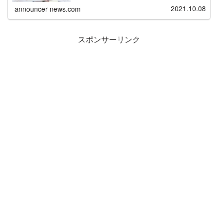
トが自身のファッションをプロデュース。やってみたい”お
2021.10.08
announcer-news.com
しゃれ”な衣装に身を包んでスタジオトークを行うことで普
段とは違う姿を掘り下げていくという趣向を採用してい
る。番組MCには、ミュージカル俳優の山崎育三郎とモデ
ル・女優の井桁弘恵が起用された。
スポンサーリンク