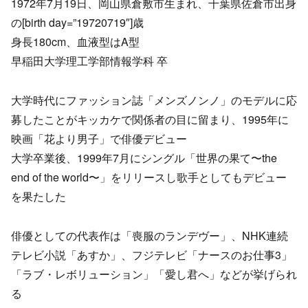
1972年7月19日、岡山県倉敷市生まれ、千葉県佐倉市出身
の[birth day=”19720719″]歳
身長180cm、血液型はA型
早稲田大学理工学部情報学科 卒
大学時代にファッション誌「メンズノンノ」のモデルに応
募したことがキッカケで関係者の目に留まり、1995年に
映画「花より男子」で俳優デビュー
大学卒業後、1999年7月にシングル「世界の果て〜the
end of the world〜」をリリースし歌手としてもデビュー
を果たした
俳優としての代表作は「喪服のランデヴー」、NHK連続
テレビ小説「あすか」、フジテレビ「ナースのお仕事3」
「ラブ・レボリューション」「愛し君へ」などが挙げられ
る