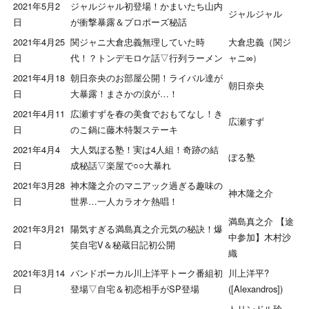
2021年5月2
ジャルジャル初登場！かまいたち山内
ジャルジャル
日
が衝撃暴露＆プロポーズ秘話
2021年4月25
関ジャニ大倉忠義無理していた時
大倉忠義（関ジ
日
代！？トンデモロケ話▽行列ラーメン
ャニ∞）
2021年4月18
朝日奈央のお部屋公開！ライバル達が
朝日奈央
日
大暴露！まさかの涙が…！
2021年4月11
広瀬すずを春の美食でおもてなし！き
広瀬すず
日
のこ鍋に藤木特製ステーキ
2021年4月4
大人気ぼる塾！実は4人組！奇跡の結
ぼる塾
日
成秘話▽楽屋で○○大暴れ
2021年3月28
神木隆之介のマニアック過ぎる趣味の
神木隆之介
日
世界…一人カラオケ熱唱！
満島真之介 【途
2021年3月21
陽気すぎる満島真之介元気の秘訣！爆
中参加】木村沙
日
笑自宅V＆秘蔵日記初公開
織
2021年3月14
バンドボーカル川上洋平トーク番組初
川上洋平?
日
登場▽自宅＆初恋相手がSP登場
([Alexandros])
トリンドル玲