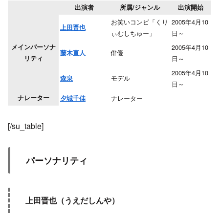
出演者
所属/ジャンル
出演開始
お笑いコンビ「くり
2005年4月10
上田晋也
ぃむしちゅー」
日～
メインパーソナ
2005年4月10
俳優
藤木直人
リティ
日～
2005年4月10
モデル
森泉
日～
ナレーター
ナレーター
夕城千佳
[/su_table]
パーソナリティ
上田晋也（うえだしんや）