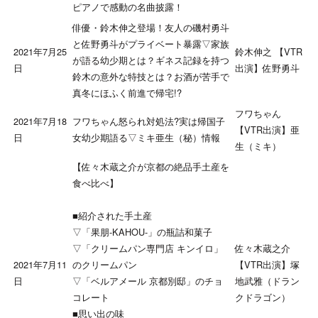
ピアノで感動の名曲披露！
俳優・鈴木伸之登場！友人の磯村勇斗
と佐野勇斗がプライベート暴露▽家族
2021年7月25
鈴木伸之 【VTR
が語る幼少期とは？ギネス記録を持つ
日
出演】佐野勇斗
鈴木の意外な特技とは？お酒が苦手で
真冬にほふく前進で帰宅!?
フワちゃん
2021年7月18
フワちゃん怒られ対処法?実は帰国子
【VTR出演】亜
日
女幼少期語る▽ミキ亜生（秘）情報
生（ミキ）
【佐々木蔵之介が京都の絶品手土産を
食べ比べ】
■紹介された手土産
▽「果朋-KAHOU-」の瓶詰和菓子
佐々木蔵之介
▽「クリームパン専門店 キンイロ」
2021年7月11
【VTR出演】塚
のクリームパン
日
地武雅（ドラン
▽「ベルアメール 京都別邸」のチョ
クドラゴン）
コレート
■思い出の味