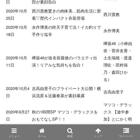
日
田が素顔告白
2020年10月
西川貴教驚きの肉体美…筋肉生活に密
西川貴教
25日
着▽歴代インパクト衣装登場
2020年10月
永作博美の仰天子育て法！イカ釣りで
永作博美
18日
手作り塩辛
欅坂46（小林由
依・菅井友香・
2020年10月
欅坂46が改名前最後のバラエティ出
土生瑞穂・渡邉
11日
演！リアルな気持ちを告白！
理佐・田村保
乃・森田ひか
る）
2020年10月4
吉高由里子のプライベート大公開！横
吉高由里子
日
浜流星＆近藤春菜が素顔暴露
マツコ・デラッ
2020年9月27
秋の1時間SP マツコ・デラックスを
クス 【途中参
日
おもてなしSP！！
加】とにかく明
るい安村
2020年9月20
歌舞伎俳優・中村勘九郎▽妻との初共
メニュー
ホーム
検索
トップ
サイドバー
中村勘九郎