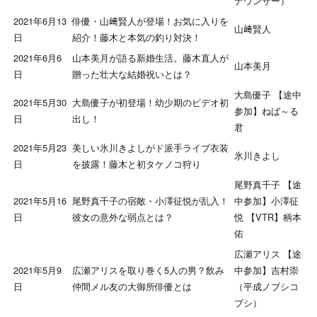
ナウンサー）
2021年6月13
俳優・山﨑賢人が登場！お気に入りを
山﨑賢人
日
紹介！藤木と本気の釣り対決！
2021年6月6
山本美月が語る新婚生活。藤木直人が
山本美月
日
贈った壮大な結婚祝いとは？
大島優子 【途中
2021年5月30
大島優子が初登場！幼少期のビデオ初
参加】ねば～る
日
出し！
君
2021年5月23
美しい氷川きよしがド派手ライブ衣装
氷川きよし
日
を披露！藤木と初タケノコ狩り
尾野真千子 【途
2021年5月16
尾野真千子の宿敵・小澤征悦が乱入！
中参加】小澤征
日
彼女の意外な弱点とは？
悦 【VTR】柄本
佑
広瀬アリス 【途
2021年5月9
広瀬アリスを取り巻く5人の男？飲み
中参加】吉村崇
日
仲間メル友の大御所俳優とは
（平成ノブシコ
ブシ）