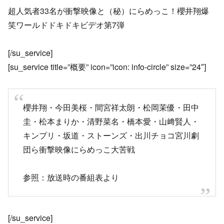
超人気者33名が衝撃映像と（秘）にらめっこ！櫻井翔爆
笑ワールドドキドキビデオ第7弾
[/su_service]
[su_service title=”概要” icon=”icon: info-circle” size=”24″]
櫻井翔・今田美桜・間宮祥太朗・松岡茉優・田中
圭・松本まりか・清野菜名・橋本愛・山﨑賢人・
キンプリ・坂道・ストーンズ・出川チョコ宮川劇
団ら衝撃映像にらめっこ大苦戦
参照：放送時の番組表より
[/su_service]