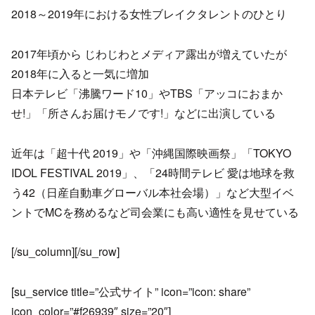
2018～2019年における女性ブレイクタレントのひとり
2017年頃から じわじわとメディア露出が増えていたが
2018年に入ると一気に増加
日本テレビ「沸騰ワード10」やTBS「アッコにおまか
せ!」「所さんお届けモノです!」などに出演している
近年は「超十代 2019」や「沖縄国際映画祭」「TOKYO
IDOL FESTIVAL 2019」、「24時間テレビ 愛は地球を救
う42（日産自動車グローバル本社会場）」など大型イベ
ントでMCを務めるなど司会業にも高い適性を見せている
[/su_column][/su_row]
[su_service title=”公式サイト” icon=”icon: share”
icon_color=”#f26939″ size=”20″]