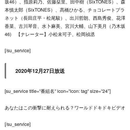
坂46）、指原莉乃、佐藤栞里、田中樹（SixTONES）、森
本慎太郎（SixTONES）、髙橋ひかる、チョコレートプラ
ネット（長田庄平・松尾駿）、出川哲朗、西島秀俊、花澤
香菜、古川琴音、水卜麻美、宮川大輔、山下美月（乃木坂
46) 【ナレーター】小松未可子、松岡禎丞
[/su_service]
2020年12月27日放送
[su_service title=”番組名” icon=”icon: tag” size=”24″]
あなたはこの衝撃に耐えられる？ワールドドキドキビデオ
[/su_service]