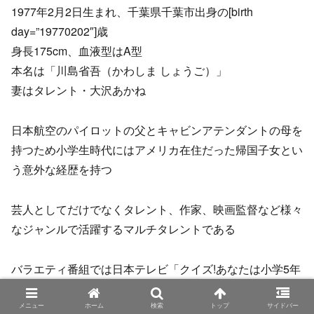
1977年2月2日生まれ、千葉県千葉市出身の[birth
day=”19770202″]歳
身長175cm、血液型はA型
本名は「川島省吾（かわしま しょうご）」
妻はタレント・大沢あかね
日本航空のパイロットの父とキャビンアテンダントの母を
持つため小学生時代にはアメリカ在住だった帰国子女とい
う意外な経歴を持つ
芸人としてだけでなくタレント、作家、映画監督など様々
なジャンルで活躍するマルチタレントである
バラエティ番組では日本テレビ「クイズ!あなたは小学5年
生より賢いの?」や「幸せ!ボンビーガール」、テレビ朝日
「中居正広のニュースな会」にレギュラー出演
メニュー
ホーム
検索
トップ
サイドバー