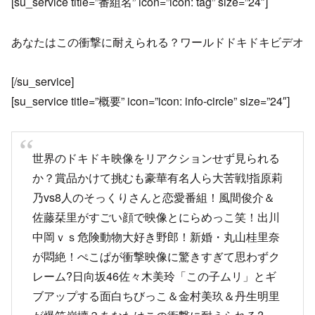
[su_service title=”番組名” icon=”icon: tag” size=”24″]
あなたはこの衝撃に耐えられる？ワールドドキドキビデオ
[/su_service]
[su_service title=”概要” icon=”icon: info-circle” size=”24″]
世界のドキドキ映像をリアクションせず見られる
か？賞品かけて挑むも豪華有名人ら大苦戦!指原莉
乃vs8人のそっくりさんと恋愛番組！風間俊介＆
佐藤栞里がすごい顔で映像とにらめっこ笑！出川
中岡ｖｓ危険動物大好き野郎！新婚・丸山桂里奈
が悶絶！ぺこぱが衝撃映像に驚きすぎて思わずク
レーム?日向坂46佐々木美玲「この子ムリ」とギ
ブアップする面白ちびっこ＆金村美玖＆丹生明里