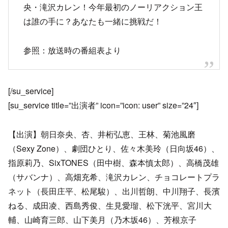
央・滝沢カレン！今年最初のノーリアクション王
は誰の手に？あなたも一緒に挑戦だ！
参照：放送時の番組表より
[/su_service]
[su_service title=”出演者” icon=”icon: user” size=”24″]
【出演】朝日奈央、杏、井桁弘恵、王林、菊池風磨
（Sexy Zone）、劇団ひとり、佐々木美玲（日向坂46）、
指原莉乃、SixTONES（田中樹、森本慎太郎）、高橋茂雄
（サバンナ）、高畑充希、滝沢カレン、チョコレートプラ
ネット（長田庄平、松尾駿）、出川哲朗、中川翔子、長濱
ねる、成田凌、西島秀俊、生見愛瑠、松下洸平、宮川大
輔、山崎育三郎、山下美月（乃木坂46）、芳根京子