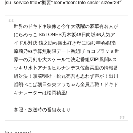
[su_service title=”概要” icon=”icon: info-circle” size=”24″]
世界のドキドキ映像と今年大活躍の豪華有名人が
にらめっこ!SixTONES乃木坂46日向坂46人気ア
イドル対決!猿之助vs露出好き母に悩む年頃娘!指
原莉乃vs予算無制限デート番組!チョコプラｖｓ世
界一の刀剣を大スケールで決定番組!ZIP!風間&ス
ッキリ水卜アナ＆ヒルナンデス佐藤栞里の情報番
組対決！頭脳明晰・松丸亮吾も思わず声が！出川
哲朗ぺこぱ朝日奈央フワちゃん全員苦戦！ドキド
キナレーターは松岡禎丞!
参照：放送時の番組表より