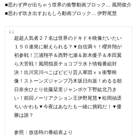
■思わず声が出ちゃう世界の衝撃動画ブロック… 風間俊介
■思わず吹き出すおもしろ動画ブロック… 伊野尾慧
超超人気者２７名は世界のドキドキ映像だいたい
１５０連発に耐えられる？▼自信満々！櫻井翔が
初参戦！三浦翔平＆西野七瀬＆新木優子＆本田翼
ら大苦戦！風間指原チョコプラ水卜情報番組対
決！出川宮川ぺこぱビビり芸人軍団ｖｓ衝撃映
像！ストーンズジャンプ乃木坂日向坂！めるる朝
日奈央ひとり佐藤栞里ジャンポケ下野紘北乃き
い！前回ノーリアクション王伊野尾慧▼松岡禎丞
ちいかわも▼今夜はあなたも一緒に挑戦だ！▼優
勝は誰？
参照：放送時の番組表より