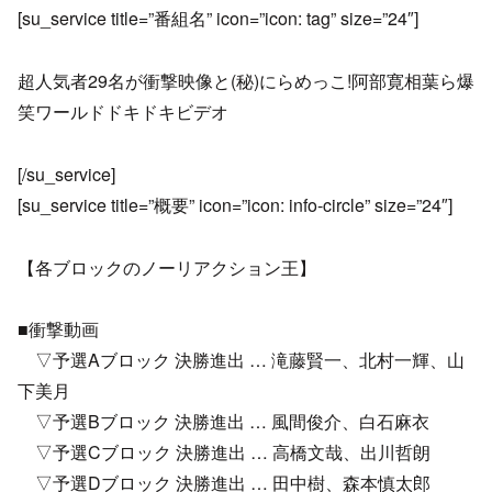
[su_service title=”番組名” icon=”icon: tag” size=”24″]
超人気者29名が衝撃映像と(秘)にらめっこ!阿部寛相葉ら爆
笑ワールドドキドキビデオ
[/su_service]
[su_service title=”概要” icon=”icon: info-circle” size=”24″]
【各ブロックのノーリアクション王】
■衝撃動画
▽予選Aブロック 決勝進出 … 滝藤賢一、北村一輝、山
下美月
▽予選Bブロック 決勝進出 … 風間俊介、白石麻衣
▽予選Cブロック 決勝進出 … 高橋文哉、出川哲朗
▽予選Dブロック 決勝進出 … 田中樹、森本慎太郎