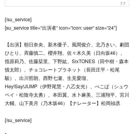
[/su_service]
[su_service title=”出演者” icon=”icon: user” size=”24″]
【出演】朝日奈央、新木優子、風間俊介、北乃きい、劇団
ひとり、斉藤慎二、櫻井翔、佐々木久美（日向坂46）、
指原莉乃、佐藤栞里、下野紘、SixTONES（田中樹・森本
慎太郎）、チョコレートプラネット（長田庄平・松尾
駿）、出川哲朗、西野七瀬、生見愛瑠、
Hey!Say!JUMP（伊野尾慧・八乙女光）、ぺこぱ（シュウ
ペイ・松陰寺太勇）、本田翼、水卜麻美、三浦翔平、宮川
大輔、山下美月（乃木坂46）【ナレーター】松岡禎丞
[/su_service]