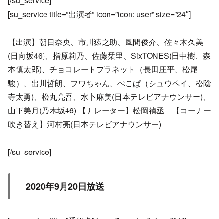
[/su_service]
[su_service title=”出演者” icon=”icon: user” size=”24″]
【出演】朝日奈央、市川猿之助、風間俊介、佐々木久美
(日向坂46)、指原莉乃、佐藤栞里、SixTONES(田中樹、森
本慎太郎)、チョコレートプラネット（長田庄平、松尾
駿）、出川哲朗、フワちゃん、ぺこぱ（シュウペイ、松陰
寺太勇)、松丸亮吾、水卜麻美(日本テレビアナウンサー)、
山下美月(乃木坂46) 【ナレーター】松岡禎丞 【コーナー
吹き替え】河村亮(日本テレビアナウンサー)
[/su_service]
2020年9月20日放送