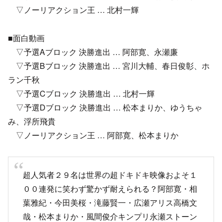
▽ノーリアクション王 … 北村一輝
■面白動画
▽予選Aブロック 決勝進出 … 阿部寛、永瀬廉
▽予選Bブロック 決勝進出 … 宮川大輔、春日俊彰、ホ
ラン千秋
▽予選Cブロック 決勝進出 … 北村一輝
▽予選Dブロック 決勝進出 … 松本まりか、ゆうちゃ
み、浮所飛貴
▽ノーリアクション王 … 阿部寛、松本まりか
超人気者２９名は世界の超ドキドキ映像およそ１
００連発に笑わず驚かず耐えられる？阿部寛・相
葉雅紀・今田美桜・滝藤賢一・広瀬アリス高橋文
哉・松本まりか・風間俊介キンプリ永瀬ストーン