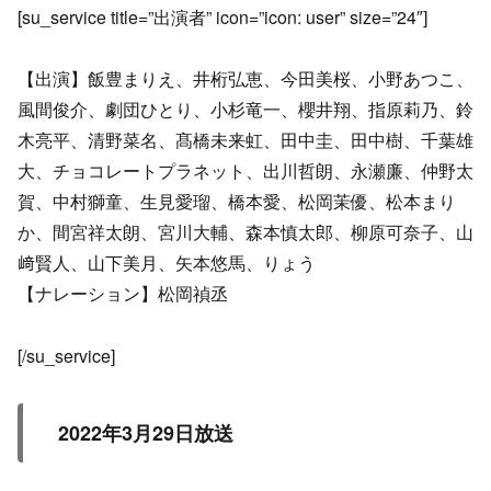
[su_service title=”出演者” icon=”icon: user” size=”24″]
【出演】飯豊まりえ、井桁弘恵、今田美桜、小野あつこ、
風間俊介、劇団ひとり、小杉竜一、櫻井翔、指原莉乃、鈴
木亮平、清野菜名、髙橋未来虹、田中圭、田中樹、千葉雄
大、チョコレートプラネット、出川哲朗、永瀬廉、仲野太
賀、中村獅童、生見愛瑠、橋本愛、松岡茉優、松本まり
か、間宮祥太朗、宮川大輔、森本慎太郎、柳原可奈子、山
﨑賢人、山下美月、矢本悠馬、りょう
【ナレーション】松岡禎丞
[/su_service]
2022年3月29日放送