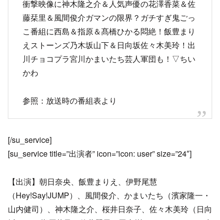
衝撃映像に神木隆之介＆人気声優の花澤香菜＆佐
藤栞里＆風間俊介ガマンの限界？ガチすぎ鬼ごっ
こ番組に西島＆指原＆髙橋ひかる悶絶！飯豊まり
えストーンズ乃木坂山下＆日向坂佐々木美玲！出
川チョコプラ宮川かまいたち芸人軍団も！▽ちい
かわ
参照：放送時の番組表より
[/su_service]
[su_service title=”出演者” icon=”icon: user” size=”24″]
【出演】朝日奈央、飯豊まりえ、伊野尾慧
（Hey!Say!JUMP）、風間俊介、かまいたち（濱家隆一・
山内健司）、神木隆之介、桜井日奈子、佐々木美玲（日向