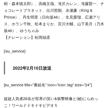
樹・森本慎太郎）、高橋文哉、滝沢カレン、滝藤賢一、チ
ョコレートプラネット、出川哲朗、永瀬廉（King &
Prince）、丹生明里（日向坂46）、生見愛瑠、広瀬アリ
ス、ホラン千秋、松本まりか、宮川大輔、山下美月（乃木
坂46）、ゆうちゃみ
【ナレーション】松岡禎丞
[/su_service]
2022年2月10日放送
[su_service title=”番組名” icon=”icon: tag” size=”24″]
超超人気者26名が世界の笑い&衝撃映像と(秘)にらめっ
こ！ワールドドキドキビデオ５