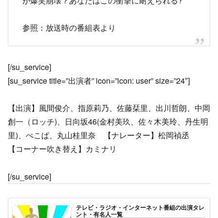
が爆笑崩壊？あなたはこの衝撃に耐えられる?
参照：放送時の番組表より
[/su_service]
[su_service title=”出演者” icon=”icon: user” size=”24″]
【出演】風間俊介、指原莉乃、佐藤栞里、出川哲朗、中岡
創一（ロッチ)、日向坂46(金村美玖、佐々木美玲、丹生明
里)、ぺこぱ、丸山桂里奈 【ナレーター】松岡禎丞
【コーナー吹き替え】カミナリ
[/su_service]
テレビ・ラジオ・インターネット番組の出演タレ
ント・有名人一覧