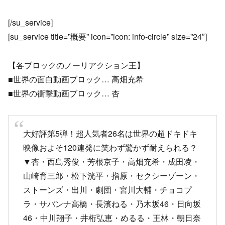
[/su_service]
[su_service title=”概要” icon=”icon: info-circle” size=”24″]
【各ブロックのノーリアクション王】
■世界の面白動画ブロック… 高畑充希
■世界の衝撃動画ブロック… 杏
大好評第5弾！超人気者26名は世界の超ドキドキ
映像およそ120連発に笑わず驚かず耐えられる？
▼杏・西島秀俊・芳根京子・高畑充希・成田凌・
山崎育三郎・松下洸平・指原・セクシーゾーン・
ストーンズ・出川・劇団・宮川大輔・チョコプ
ラ・サバンナ高橋・長濱ねる・乃木坂46・日向坂
46・中川翔子・井桁弘恵・めるる・王林・朝日奈