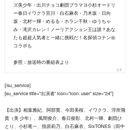
ズ美少年・出川チョコ劇団ブラマヨ小杉オードリ
ー春日イワクラ宮川・白石麻衣・乃木坂・日向
坂・北村一輝・めるる・ホラン千秋・ゆうちゃ
み・滝沢カレン！ノーリアクション王は誰？あな
たも超超人気者と一緒に挑戦だ！名探偵コナン㊙
コラボも
参照：放送時の番組表より
[/su_service]
[su_service title=”出演者” icon=”icon: user” size=”24″]
【出演】相葉雅紀、阿部寛、今田美桜、イワクラ、浮所飛
貴（美 少年）、風間俊介、春日俊彰、北村一輝、劇団ひ
とり、小杉竜一、指原莉乃、白石麻衣、SixTONES（田中