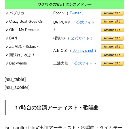
ワクワクのWa！ダンスメドレー
♪ パプリカ
Foorin （
Twitter
）
♪ Crazy Beat Goes On！
DA PUMP （
公式サイト
）
♪ Oh！ My Precious！
♪ BAN
櫻坂46 （
公式サイト
）
♪ Za ABC～5stars～
A.B.C-Z （
Johnny’s net
）
♪ 頑張れ、友よ！
♪ Backwards
三浦大知 （
公式サイト
）
[/su_table]
[/su_spoiler]
17時台の出演アーティスト・歌唱曲
[su_spoiler title=”出演アーティスト・歌唱曲・タイムテー