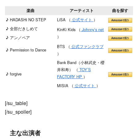
楽曲
アーティスト
曲を探す
♪ HADASHi NO STEP
LiSA （
公式サイト
）
♪ 全部だきしめて
KinKi Kids （
Johnny’s net
）
♪ アン／ペア
BTS （
公式ファンクラブ
♪ Permission to Dance
）
Bank Band（小林武史・櫻
井和寿） （
TOY’S
♪ forgive
FACTORY HP
）
MISIA （
公式サイト
）
[/su_table]
[/su_spoiler]
主な出演者