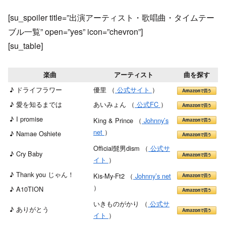
[su_spoiler title=”出演アーティスト・歌唱曲・タイムテー
ブル一覧” open=”yes” icon=”chevron”]
[su_table]
楽曲
アーティスト
曲を探す
♪ ドライフラワー
優里 （
公式サイト
）
♪ 愛を知るまでは
あいみょん （
公式FC
）
♪ I promise
King & Prince （
Johnny’s
net
）
♪ Namae Oshiete
Official髭男dism （
公式サ
♪ Cry Baby
イト
）
♪ Thank you じゃん！
Kis-My-Ft2 （
Johnny’s net
）
♪ A10TION
いきものがかり （
公式サ
♪ ありがとう
イト
）