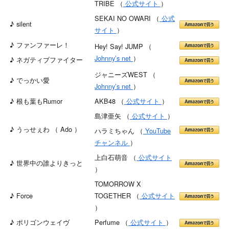
TRIBE （
公式サイト
）
SEKAI NO OWARI （
公式
♪ silent
サイト
）
♪ ファンファーレ！
Hey! Say! JUMP （
Johnny’s net
）
♪ ネガティブファイター
ジャニーズWEST （
♪ でっかい愛
Johnny’s net
）
♪ 根も葉もRumor
AKB48 （
公式サイト
）
島津亜矢 （
公式サイト
）
♪ うっせぇわ （ Ado ）
ハラミちゃん （
YouTube
チャンネル
）
上白石萌音 （
公式サイト
♪ 世界中の誰よりきっと
）
TOMORROW X
♪ Force
TOGETHER （
公式サイト
）
♪ ポリゴンウェイヴ
Perfume （
公式サイト
）