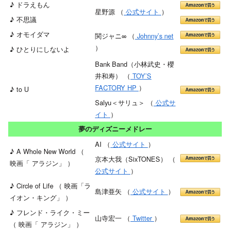
♪ ドラえもん
星野源 （
公式サイト
）
♪ 不思議
♪ オモイダマ
関ジャニ∞ （
Johnny’s net
）
♪ ひとりにしないよ
Bank Band（小林武史・櫻
井和寿） （
TOY’S
FACTORY HP
）
♪ to U
Salyu＜サリュ＞ （
公式サ
イト
）
夢のディズニーメドレー
AI （
公式サイト
）
♪ A Whole New World （
京本大我（SixTONES） （
映画「 アラジン」 ）
公式サイト
）
♪ Circle of Life （ 映画「ラ
島津亜矢 （
公式サイト
）
イオン・キング」 ）
♪ フレンド・ライク・ミー
山寺宏一 （
Twitter
）
（ 映画「 アラジン」 ）