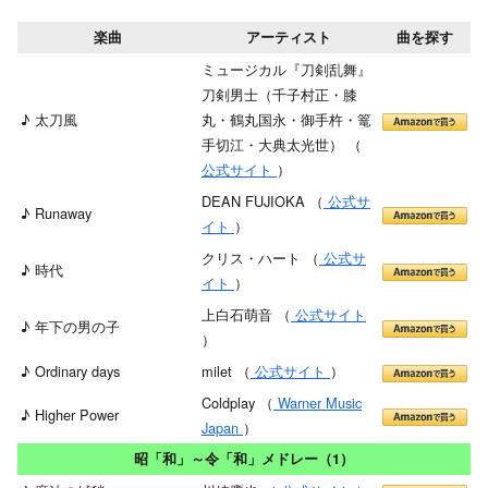
楽曲
アーティスト
曲を探す
ミュージカル『刀剣乱舞』
刀剣男士（千子村正・膝
♪ 太刀風
丸・鶴丸国永・御手杵・篭
手切江・大典太光世） （
公式サイト
）
DEAN FUJIOKA （
公式サ
♪ Runaway
イト
）
クリス・ハート （
公式サ
♪ 時代
イト
）
上白石萌音 （
公式サイト
♪ 年下の男の子
）
♪ Ordinary days
milet （
公式サイト
）
Coldplay （
Warner Music
♪ Higher Power
Japan
）
昭「和」～令「和」メドレー（1）