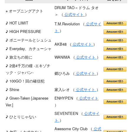
DRUM TAO＜ドラム タオ
※ オープニングアクト
＞ （
公式サイト
）
♪ HOT LIMIT
T.M.Revolution （
公式サイ
ト
）
♪ HIGH PRESSURE
♪ ポニーテールとシュシュ
AKB48 （
公式サイト
）
♪ Everyday、カチューシャ
♪ 旅立ちの前に
WANIMA （
公式サイト
）
♪ 2億4千万の瞳 -エキゾチ
ック・ジャパン-
郷ひろみ （
公式サイト
）
♪ 100GO！回の確信犯
♪ Shine
家入レオ （
公式サイト
）
♪ Given-Taken [Japanese
ENHYPEN （
公式サイト
Ver.]
）
SEVENTEEN （
公式サイ
♪ ひとりじゃない
ト
）
Awesome City Club （
公式
♪ 勿忘 （ わすれな ）