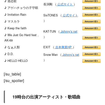
♪ 巡恋歌
長渕剛 （
公式サイト
）
♪ アゲハチョウの子守唄
♪ Imitation Rain
SixTONES （
公式サイト
）
♪ マスカラ
♪ Keep the faith
KAT-TUN （
Johnny’s net
♪ We Just Go Hard feat．
）
AK-69
♪ なぁ人類
EXIT （
吉本興業HP
）
♪ D.D.
Snow Man （
Johnny’s net
）
♪ HELLO HELLO
[/su_table]
[/su_spoiler]
19時台の出演アーティスト・歌唱曲