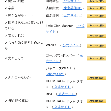
♪ 魔法の絨毯
川崎鷹也 （
公式サイト
）
♪ 卒業
斉藤由貴 （
東宝芸能HP
）
♪ 輝きながら・・・
德永英明 （
公式サイト
）
♪ 世界はあなたに笑いかけ
Little Glee Monster （
公式
ている
サイト
）
♪ 君といれば
♪ もっと強く抱きしめたな
WANDS （
公式サイト
）
ら
ゴールデンボンバー （
公
♪ 女々しくて
式サイト
）
ジャニーズWEST （
Johnny’s net
）
♪ ええじゃないか
DRUM TAO＜ドラム タオ
＞ （
公式サイト
）
BiSH （
公式サイト
）
♪ -星が瞬く夜に-
DRUM TAO＜ドラム タオ
＞ （
公式サイト
）