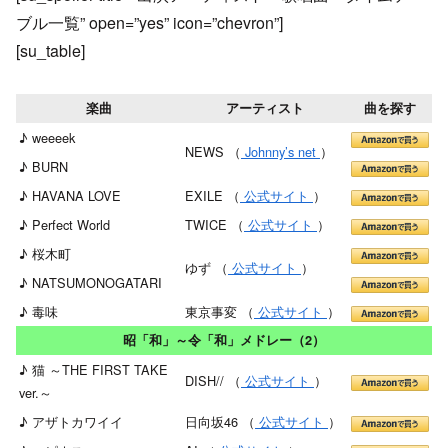
ブル一覧” open=”yes” icon=”chevron”]
[su_table]
楽曲
アーティスト
曲を探す
♪ weeeek
NEWS （
Johnny’s net
）
♪ BURN
♪ HAVANA LOVE
EXILE （
公式サイト
）
♪ Perfect World
TWICE （
公式サイト
）
♪ 桜木町
ゆず （
公式サイト
）
♪ NATSUMONOGATARI
♪ 毒味
東京事変 （
公式サイト
）
昭「和」～令「和」メドレー（2）
♪ 猫 ～THE FIRST TAKE
DISH// （
公式サイト
）
ver.～
♪ アザトカワイイ
日向坂46 （
公式サイト
）