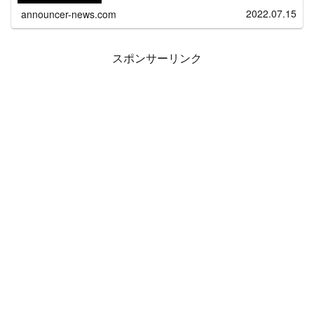
事では2022年7月16日放送のTBS「音楽の日（第13回）」
2022.07.15
announcer-news.com
における出演者情報や出演アーティスト・歌唱曲・タイム
テーブルに関する情報をまとめている。午後2時から夜10
時までの約8時間の生放送で、総勢60組以上のアーティス
トが出演し歌やパフォーマンスを披露。また放送日当日、
本放送に先立って一部地域では、12:44（または13:00）～
14:00まで「もうすぐ音楽の日」を放送する。総合司会は当
スポンサーリンク
初、恒例の中居正広＆安住紳一郎アナが予定されていた
が、放送当日に中居正広が急性虫垂炎で入院したため江藤
愛アナが代役となった。