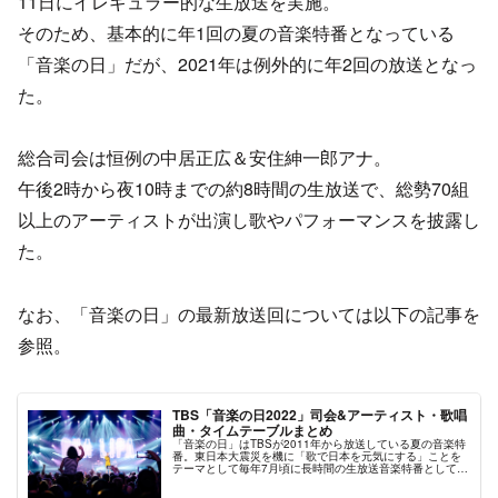
11日にイレギュラー的な生放送を実施。
そのため、基本的に年1回の夏の音楽特番となっている
「音楽の日」だが、2021年は例外的に年2回の放送となっ
た。
総合司会は恒例の中居正広＆安住紳一郎アナ。
午後2時から夜10時までの約8時間の生放送で、総勢70組
以上のアーティストが出演し歌やパフォーマンスを披露し
た。
なお、「音楽の日」の最新放送回については以下の記事を
参照。
TBS「音楽の日2022」司会&アーティスト・歌唱
曲・タイムテーブルまとめ
「音楽の日」はTBSが2011年から放送している夏の音楽特
番。東日本大震災を機に「歌で日本を元気にする」ことを
テーマとして毎年7月頃に長時間の生放送音楽特番として放
送が行われる。放送年によってバラツキはあるが、概ね10
時間以上という長時間の生放送という特徴を持つ。この記