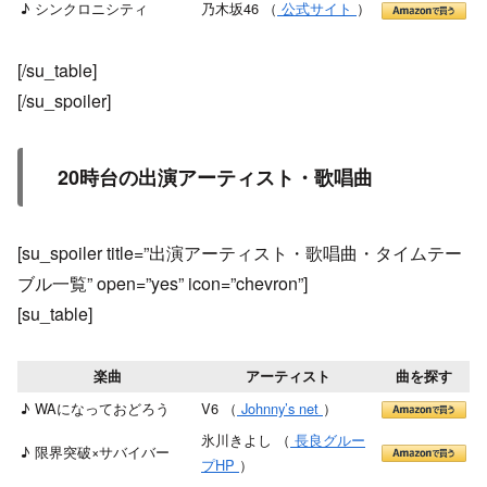
♪ シンクロニシティ
乃木坂46 （
公式サイト
）
[/su_table]
[/su_spoiler]
20時台の出演アーティスト・歌唱曲
[su_spoiler title=”出演アーティスト・歌唱曲・タイムテー
ブル一覧” open=”yes” icon=”chevron”]
[su_table]
楽曲
アーティスト
曲を探す
♪ WAになっておどろう
V6 （
Johnny’s net
）
氷川きよし （
長良グルー
♪ 限界突破×サバイバー
プHP
）