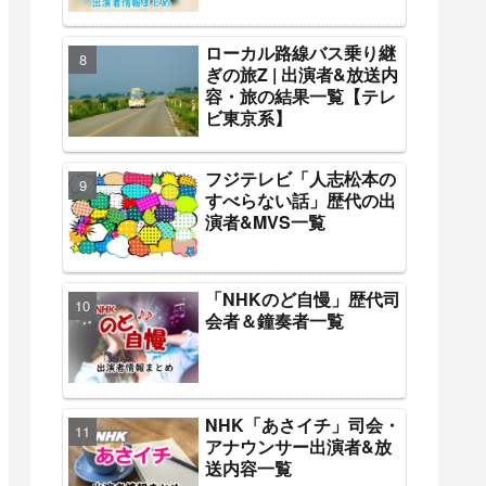
ローカル路線バス乗り継
ぎの旅Z | 出演者&放送内
容・旅の結果一覧【テレ
ビ東京系】
フジテレビ「人志松本の
すべらない話」歴代の出
演者&MVS一覧
「NHKのど自慢」歴代司
会者＆鐘奏者一覧
NHK「あさイチ」司会・
アナウンサー出演者&放
送内容一覧