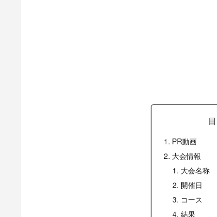
目
PR動画
大会情報
大会名称
開催日
コース
結果