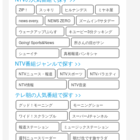
ZIP！
スッキリ
ヒルナンデス
ミヤネ屋
news every.
NEWS ZERO
ズームイン!!サタデー
ウェークアップ!ぷらす
キユーピー3分クッキング
Going! Sports&News
所さんの目がテン
シューイチ
真相報道バンキシャ
NTV番組ジャンルで探す >>
NTVニュース・報道
NTVスポーツ
NTVバラエティ
NTV情報
NTV音楽
テレ朝の人気番組で探す >>
グッド！モーニング
モーニングショー
ワイド！スクランブル
スーパーJチャンネル
報道ステーション
ミュージックステーション
週刊ニュースリーダー
朝だ!生です旅サラダ