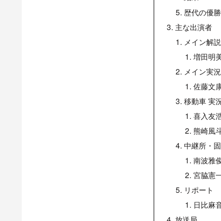
歴代の優
主な出演者
メイン解
増田明
メイン実
佐藤文
移動車 実
喜入友
熊崎風
中継所・
南波雅
宮脇憲
リポート
日比麻
放送局