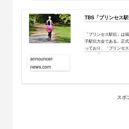
TBS「プリンセス駅
「プリンセス駅伝」は
子駅伝大会である。正
っており、「プリンセ
駅伝（通称：クイーン
announcer-
ズ（女王）駅伝」の予
news.com
ろうということは想像に
本大会」を引き継ぐ形で
われる女子駅伝日本一
重要な大会となっている。
が放送。第2回よりTB
スポ
駅伝もTBS系列での中継
リンセス駅伝2021」。
た、資生堂を含めた本戦
ズ駅伝2021」は202