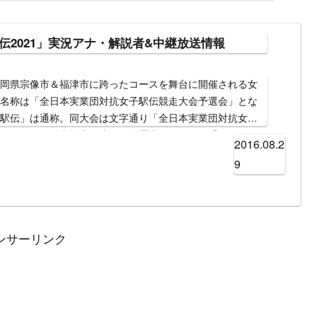
伝2021」実況アナ・解説者&中継放送情報
福岡県宗像市＆福津市に跨ったコースを舞台に開催される女
式名称は「全日本実業団対抗女子駅伝競走大会予選会」とな
ス駅伝」は通称。同大会は文字通り「全日本実業団対抗女子
ズ駅伝）」への出場者を決める予選大会である。「クイーン
2016.08.2
選会なので「プリンセス（姫）駅伝」という通称になっただ
9
難くない。それ以前に行われていた「実業団女子駅伝 西日
、2015年から開催。同大会の上位14組が11月に宮城県で行
決定戦「クイーンズ駅伝」への出場権を手にすることできる
テレビ中継は第1回はBS-TBSとJNN系列のRKB毎日放送
S系列の地上波全国ネットが開始されている。（※クイーンズ
ンサーリンク
である）。最新の大会は2021年10月14日（日）開催の「プ
結果は「資生堂」が2時間16分41秒の大会新記録で優勝。ま
出場の20チームも決定している。本大会である「クイーン
1年11月28日（日）に宮城県仙台市で開催予定である。