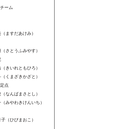
勝チーム
説
美（ますだあけみ）
況
康（さとうふみやす）
況
浩（きいれともひろ）
斗（くまざきかざと）
固定点
俊（なんばまさとし）
一（みやわきけんいち）
音子（ひびまおこ）