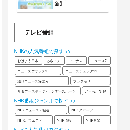
新】
テレビ番組
NHKの人気番組で探す >>
おはよう日本
あさイチ
ごごナマ
ニュース7
ニュースウオッチ9
ニュースチェック11
週刊ニュース深読み
ブラタモリ
サタデースポーツ / サンデースポーツ
どーも、NHK
NHK番組ジャンルで探す >>
NHKニュース・報道
NHKスポーツ
NHKバラエティ
NHK情報
NHK音楽
NTVの人気番組で探す >>