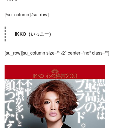
[/su_column][/su_row]
IKKO（いっこー）
[su_row][su_column size=”1/2″ center=”no” class=””]