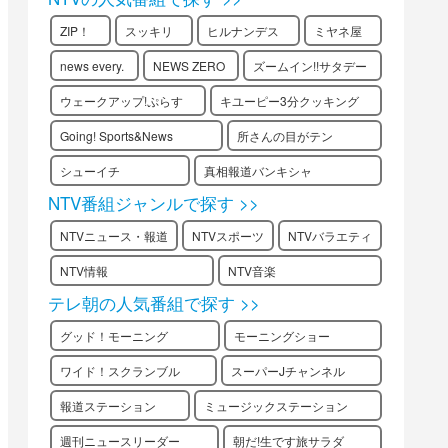
ZIP！
スッキリ
ヒルナンデス
ミヤネ屋
news every.
NEWS ZERO
ズームイン!!サタデー
ウェークアップ!ぷらす
キユーピー3分クッキング
Going! Sports&News
所さんの目がテン
シューイチ
真相報道バンキシャ
NTV番組ジャンルで探す >>
NTVニュース・報道
NTVスポーツ
NTVバラエティ
NTV情報
NTV音楽
テレ朝の人気番組で探す >>
グッド！モーニング
モーニングショー
ワイド！スクランブル
スーパーJチャンネル
報道ステーション
ミュージックステーション
週刊ニュースリーダー
朝だ!生です旅サラダ