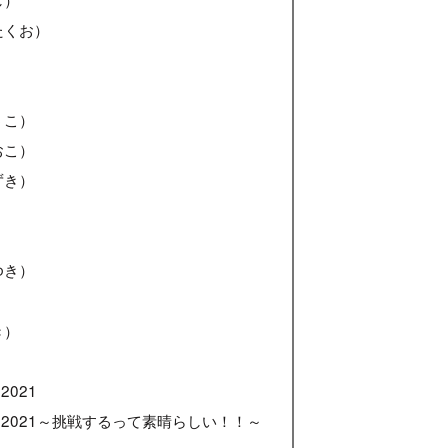
たくお）
）
うこ）
おこ）
ずき）
）
ゆき）
き）
021
2021～挑戦するって素晴らしい！！～