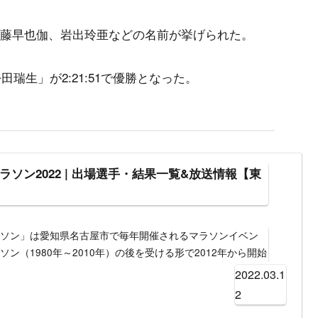
藤早也伽、岩出玲亜などの名前が挙げられた。
瑞生」が2:21:51で優勝となった。
ソン2022 | 出場選手・結果一覧&放送情報【東
ラソン」は愛知県名古屋市で毎年開催されるマラソンイベン
ン（1980年～2010年）の後を受ける形で2012年から開始
ト部と一般部、車イスの部があり、女性限定だが一般人も参
2022.03.1
大会となっている。テレビ中継は東海テレビが制作、フジテ
2
生中継される。ラジオ中継は東海ラジオによるローカルエリ