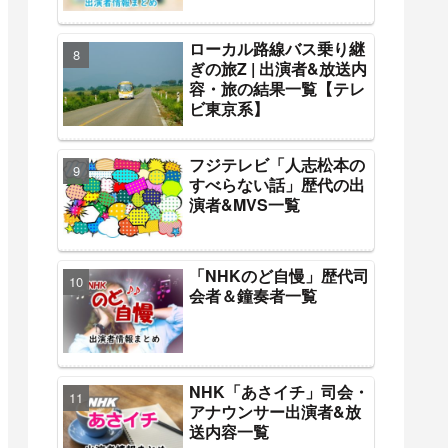
ローカル路線バス乗り継
ぎの旅Z | 出演者&放送内
容・旅の結果一覧【テレ
ビ東京系】
フジテレビ「人志松本の
すべらない話」歴代の出
演者&MVS一覧
「NHKのど自慢」歴代司
会者＆鐘奏者一覧
NHK「あさイチ」司会・
アナウンサー出演者&放
送内容一覧