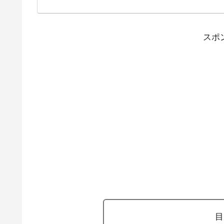
ア向けの放送となる。「名
送。同大会は2022年
パリ五輪に向けた代表選
スポ
への出場権もかかって
目