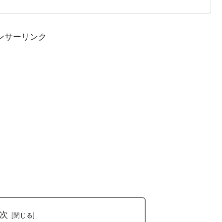
古屋ウィメンズマラソン2022」は2022年3月13日に放
7月の世界選手権代表を決める国内最終選考レースとなり、また
考会となるMGC（マラソングランドチャンピオンシップ）
ンサーリンク
いる。
次