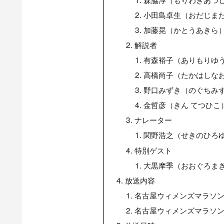
小田島卓生（おだじま
加藤晃（かとうあきら
解説者
有森裕子（ありもりゆ
高橋尚子（たかはしな
野口みずき（のぐちみ
金哲彦（きん てつひこ
ナレーター
関野浩之（せきのひろ
特別ゲスト
大黒摩季（おおぐろま
放送内容
名古屋ウィメンズマラソン2
名古屋ウィメンズマラソン