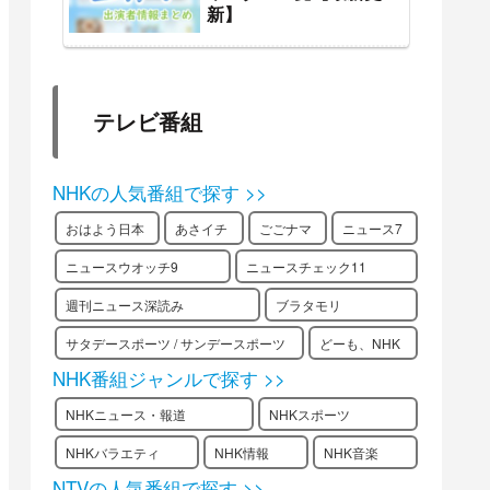
新】
テレビ番組
NHKの人気番組で探す >>
おはよう日本
あさイチ
ごごナマ
ニュース7
ニュースウオッチ9
ニュースチェック11
週刊ニュース深読み
ブラタモリ
サタデースポーツ / サンデースポーツ
どーも、NHK
NHK番組ジャンルで探す >>
NHKニュース・報道
NHKスポーツ
NHKバラエティ
NHK情報
NHK音楽
NTVの人気番組で探す >>