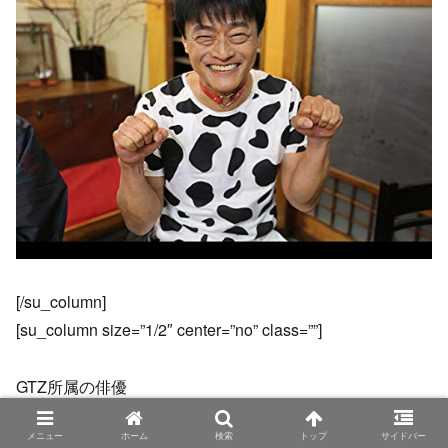
[/su_column]
[su_column size=”1/2″ center=”no” class=””]
GTZ所属の俳優
メニュー
ホーム
検索
トップ
サイドバー
1962年12月3日生まれ、静岡県駿東郡清水町出身の[birth