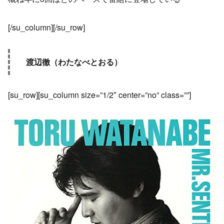
[/su_column][/su_row]
渡辺徹（わたなべとおる）
[su_row][su_column size=”1/2″ center=”no” class=””]