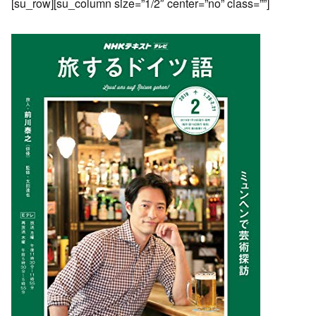
[su_row][su_column size=”1/2″ center=”no” class=””]