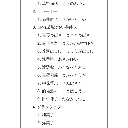
草野満代（くさのみつよ）
ナレーター
酒井敏也（さかいとしや）
ロケ出演の多い芸能人
真琴つばさ（まことつばさ）
前川泰之（まえかわやすゆき）
遼河はるひ（りょうがはるひ）
浅香唯（あさかゆい）
渡辺徹（わたなべとおる）
真壁刀義（まかべとうぎ）
神保悟志（じんぼさとし）
的場浩司（まとばこうじ）
田中律子（たなかりつこ）
グランシェフ
和菓子
洋菓子