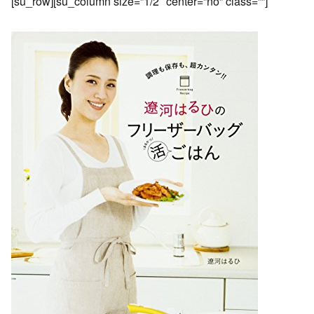
[su_row][su_column size=”1/2″ center=”no” class=””]