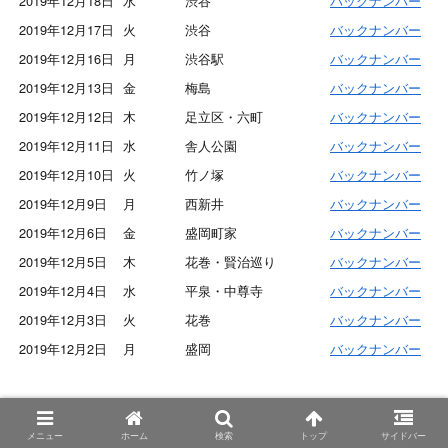
2019年12月18日
水
渋谷
バックナンバー
2019年12月17日
火
渋谷
バックナンバー
2019年12月16日
月
渋谷駅
バックナンバー
2019年12月13日
金
梅島
バックナンバー
2019年12月12日
木
足立区・六町
バックナンバー
2019年12月11日
水
舎人公園
バックナンバー
2019年12月10日
火
竹ノ塚
バックナンバー
2019年12月9日
月
西新井
バックナンバー
2019年12月6日
金
盛岡町家
バックナンバー
2019年12月5日
木
花巻・賢治巡り
バックナンバー
2019年12月4日
水
平泉・中尊寺
バックナンバー
2019年12月3日
火
花巻
バックナンバー
2019年12月2日
月
盛岡
バックナンバー
[/su_table]
[/su_spoiler]
メニュー
ホーム
検索
トップ
サイドバー