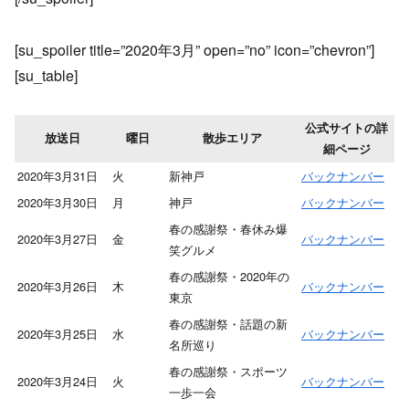
[su_spoiler title=”2020年3月” open=”no” icon=”chevron”]
[su_table]
公式サイトの詳
放送日
曜日
散歩エリア
細ページ
2020年3月31日
火
新神戸
バックナンバー
2020年3月30日
月
神戸
バックナンバー
春の感謝祭・春休み爆
2020年3月27日
金
バックナンバー
笑グルメ
春の感謝祭・2020年の
2020年3月26日
木
バックナンバー
東京
春の感謝祭・話題の新
2020年3月25日
水
バックナンバー
名所巡り
春の感謝祭・スポーツ
2020年3月24日
火
バックナンバー
一歩一会