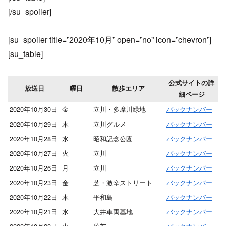
[/su_spoiler]
[su_spoiler title=”2020年10月” open=”no” icon=”chevron”]
[su_table]
公式サイトの詳
放送日
曜日
散歩エリア
細ページ
2020年10月30日
金
立川・多摩川緑地
バックナンバー
2020年10月29日
木
立川グルメ
バックナンバー
2020年10月28日
水
昭和記念公園
バックナンバー
2020年10月27日
火
立川
バックナンバー
2020年10月26日
月
立川
バックナンバー
2020年10月23日
金
芝・激辛ストリート
バックナンバー
2020年10月22日
木
平和島
バックナンバー
2020年10月21日
水
大井車両基地
バックナンバー