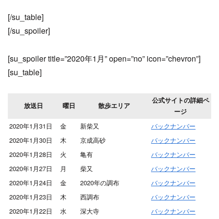
[/su_table]
[/su_spoiler]
[su_spoiler title=”2020年1月” open=”no” icon=”chevron”]
[su_table]
公式サイトの詳細ペ
放送日
曜日
散歩エリア
ージ
2020年1月31日
金
新柴又
バックナンバー
2020年1月30日
木
京成高砂
バックナンバー
2020年1月28日
火
亀有
バックナンバー
2020年1月27日
月
柴又
バックナンバー
2020年1月24日
金
2020年の調布
バックナンバー
2020年1月23日
木
西調布
バックナンバー
2020年1月22日
水
深大寺
バックナンバー