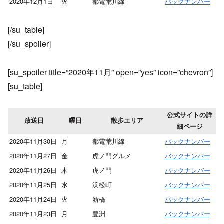
2020年12月1日
火
都電荒川線
バックナンバー
[/su_table]
[/su_spoiler]
[su_spoiler title=”2020年11月” open=”yes” icon=”chevron”]
[su_table]
公式サイトの詳
放送日
曜日
散歩エリア
細ページ
2020年11月30日
月
都電荒川線
バックナンバー
2020年11月27日
金
虎ノ門グルメ
バックナンバー
2020年11月26日
木
虎ノ門
バックナンバー
2020年11月25日
水
浜松町
バックナンバー
2020年11月24日
火
新橋
バックナンバー
2020年11月23日
月
豊洲
バックナンバー