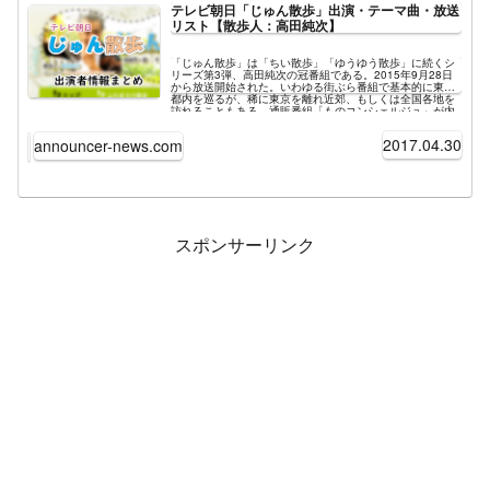
テレビ朝日「じゅん散歩」出演・テーマ曲・放送
リスト【散歩人：高田純次】
「じゅん散歩」は「ちい散歩」「ゆうゆう散歩」に続くシ
リーズ第3弾、高田純次の冠番組である。2015年9月28日
から放送開始された。いわゆる街ぶら番組で基本的に東京
都内を巡るが、稀に東京を離れ近郊、もしくは全国各地を
訪れることもある。通販番組「ものコンシェルジュ」が内
包されており、番組中盤～終盤に挿入されるため、視聴者
から見ると一時的に番組が中断、もしくは番組が放送され
2017.04.30
announcer-news.com
ていないように見える。同番組は基本的に平日（月曜～金
曜）の午前中にレギュラー放送されるが、不定期に「サン
デーじゅん散歩」として日曜の午前中10:00～11:50の「ス
ペシャルサンデー」枠でも放送することがある。また同じ
く不定期にスペシャル放送として「じゅん散歩デラックス
（じゅん散歩DX）」の放送も行われる。こちらは夏や年末
など季節の節目に番組が編成されることが多い。この記事
では「じゅん散歩」、及び番組内「ものコンシェルジュ」
スポンサーリンク
に関する番組情報をまとめて掲載している。