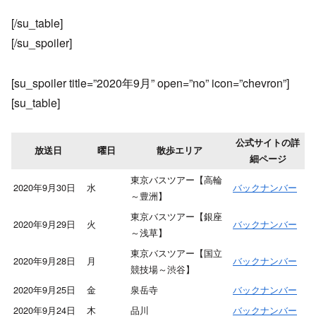
[/su_table]
[/su_spoiler]
[su_spoiler title=”2020年9月” open=”no” icon=”chevron”]
[su_table]
公式サイトの詳
放送日
曜日
散歩エリア
細ページ
東京バスツアー【高輪
2020年9月30日
水
バックナンバー
～豊洲】
東京バスツアー【銀座
2020年9月29日
火
バックナンバー
～浅草】
東京バスツアー【国立
2020年9月28日
月
バックナンバー
競技場～渋谷】
2020年9月25日
金
泉岳寺
バックナンバー
2020年9月24日
木
品川
バックナンバー