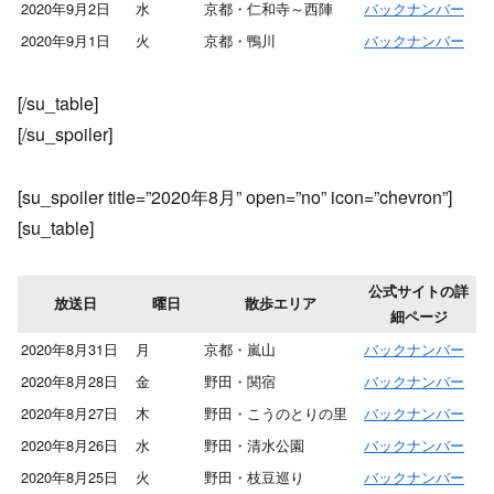
2020年9月2日
水
京都・仁和寺～西陣
バックナンバー
2020年9月1日
火
京都・鴨川
バックナンバー
[/su_table]
[/su_spoiler]
[su_spoiler title=”2020年8月” open=”no” icon=”chevron”]
[su_table]
公式サイトの詳
放送日
曜日
散歩エリア
細ページ
2020年8月31日
月
京都・嵐山
バックナンバー
2020年8月28日
金
野田・関宿
バックナンバー
2020年8月27日
木
野田・こうのとりの里
バックナンバー
2020年8月26日
水
野田・清水公園
バックナンバー
2020年8月25日
火
野田・枝豆巡り
バックナンバー