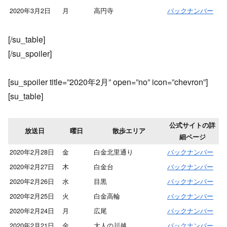
2020年3月2日
月
高円寺
バックナンバー
[/su_table]
[/su_spoiler]
[su_spoiler title=”2020年2月” open=”no” icon=”chevron”]
[su_table]
公式サイトの詳
放送日
曜日
散歩エリア
細ページ
2020年2月28日
金
白金北里通り
バックナンバー
2020年2月27日
木
白金台
バックナンバー
2020年2月26日
水
目黒
バックナンバー
2020年2月25日
火
白金高輪
バックナンバー
2020年2月24日
月
広尾
バックナンバー
2020年2月21日
金
大人の川越
バックナンバー