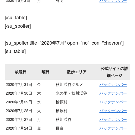
2020年8月3日
月
有明
バックナンバー
[/su_table]
[/su_spoiler]
[su_spoiler title=”2020年7月” open=”no” icon=”chevron”]
[su_table]
公式サイトの詳
放送日
曜日
散歩エリア
細ページ
2020年7月31日
金
秋川渓谷グルメ
バックナンバー
2020年7月30日
木
水の里・秋川渓谷
バックナンバー
2020年7月29日
水
檜原村
バックナンバー
2020年7月28日
火
檜原村
バックナンバー
2020年7月27日
月
秋川渓谷
バックナンバー
2020年7月24日
金
目白
バックナンバー