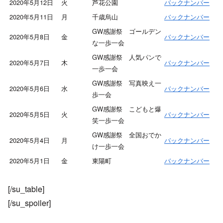
2020年5月12日
火
芦花公園
バックナンバー
2020年5月11日
月
千歳烏山
バックナンバー
GW感謝祭 ゴールデン
2020年5月8日
金
バックナンバー
な一歩一会
GW感謝祭 人気パンで
2020年5月7日
木
バックナンバー
一歩一会
GW感謝祭 写真映え一
2020年5月6日
水
バックナンバー
歩一会
GW感謝祭 こどもと爆
2020年5月5日
火
バックナンバー
笑一歩一会
GW感謝祭 全国おでか
2020年5月4日
月
バックナンバー
け一歩一会
2020年5月1日
金
東陽町
バックナンバー
[/su_table]
[/su_spoiler]