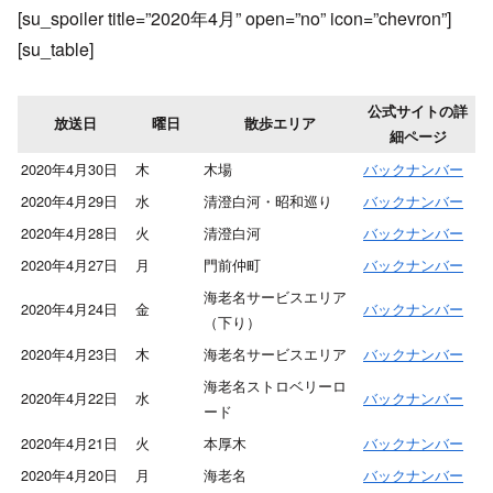
[su_spoiler title=”2020年4月” open=”no” icon=”chevron”]
[su_table]
公式サイトの詳
放送日
曜日
散歩エリア
細ページ
2020年4月30日
木
木場
バックナンバー
2020年4月29日
水
清澄白河・昭和巡り
バックナンバー
2020年4月28日
火
清澄白河
バックナンバー
2020年4月27日
月
門前仲町
バックナンバー
海老名サービスエリア
2020年4月24日
金
バックナンバー
（下り）
2020年4月23日
木
海老名サービスエリア
バックナンバー
海老名ストロベリーロ
2020年4月22日
水
バックナンバー
ード
2020年4月21日
火
本厚木
バックナンバー
2020年4月20日
月
海老名
バックナンバー