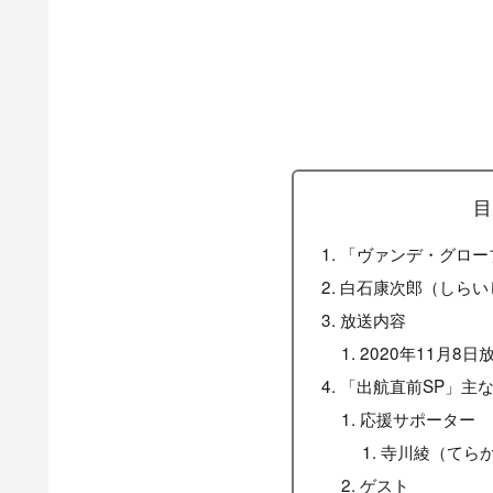
目
「ヴァンデ・グロー
白石康次郎（しらい
放送内容
2020年11月8日
「出航直前SP」主
応援サポーター
寺川綾（てら
ゲスト