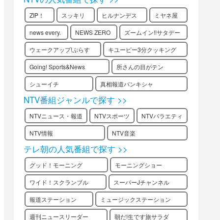
ZIP！
スッキリ
ヒルナンデス
ミヤネ屋
news every.
NEWS ZERO
ズームイン!!サタデー
ウェークアップ!ぷらす
キユーピー3分クッキング
Going! Sports&News
所さんの目がテン
シューイチ
真相報道バンキシャ
NTV番組ジャンルで探す >>
NTVニュース・報道
NTVスポーツ
NTVバラエティ
NTV情報
NTV音楽
テレ朝の人気番組で探す >>
グッド！モーニング
モーニングショー
ワイド！スクランブル
スーパーJチャンネル
報道ステーション
ミュージックステーション
週刊ニュースリーダー
朝だ!生です旅サラダ