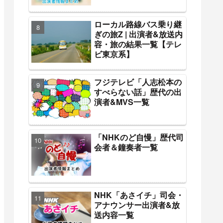
ローカル路線バス乗り継
ぎの旅Z | 出演者&放送内
容・旅の結果一覧【テレ
ビ東京系】
フジテレビ「人志松本の
すべらない話」歴代の出
演者&MVS一覧
「NHKのど自慢」歴代司
会者＆鐘奏者一覧
NHK「あさイチ」司会・
アナウンサー出演者&放
送内容一覧