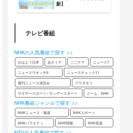
新】
テレビ番組
NHKの人気番組で探す >>
おはよう日本
あさイチ
ごごナマ
ニュース7
ニュースウオッチ9
ニュースチェック11
週刊ニュース深読み
ブラタモリ
サタデースポーツ / サンデースポーツ
どーも、NHK
NHK番組ジャンルで探す >>
NHKニュース・報道
NHKスポーツ
NHKバラエティ
NHK情報
NHK音楽
NTVの人気番組で探す >>