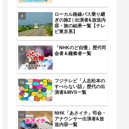
ローカル路線バス乗り継
ぎの旅Z | 出演者&放送内
容・旅の結果一覧【テレ
ビ東京系】
「NHKのど自慢」歴代司
会者＆鐘奏者一覧
フジテレビ「人志松本の
すべらない話」歴代の出
演者&MVS一覧
NHK「あさイチ」司会・
アナウンサー出演者&放
送内容一覧