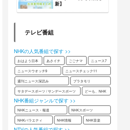
新】
テレビ番組
NHKの人気番組で探す >>
おはよう日本
あさイチ
ごごナマ
ニュース7
ニュースウオッチ9
ニュースチェック11
週刊ニュース深読み
ブラタモリ
サタデースポーツ / サンデースポーツ
どーも、NHK
NHK番組ジャンルで探す >>
NHKニュース・報道
NHKスポーツ
NHKバラエティ
NHK情報
NHK音楽
NTVの人気番組で探す >>