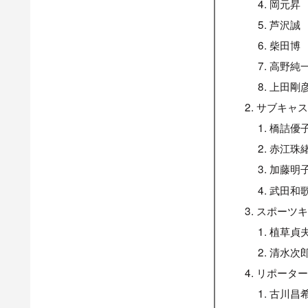
岡元昇
芦沢誠
柴田博
高野純
上田剛
サブキャ
橋詰優
赤江珠
加藤明
武田和
スポーツ
植草貞
清水次
リポータ
古川昌