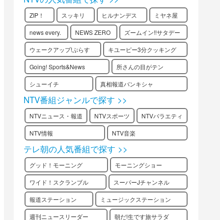
ZIP！
スッキリ
ヒルナンデス
ミヤネ屋
news every.
NEWS ZERO
ズームイン!!サタデー
ウェークアップ!ぷらす
キユーピー3分クッキング
Going! Sports&News
所さんの目がテン
シューイチ
真相報道バンキシャ
NTV番組ジャンルで探す >>
NTVニュース・報道
NTVスポーツ
NTVバラエティ
NTV情報
NTV音楽
テレ朝の人気番組で探す >>
グッド！モーニング
モーニングショー
ワイド！スクランブル
スーパーJチャンネル
報道ステーション
ミュージックステーション
週刊ニュースリーダー
朝だ!生です旅サラダ