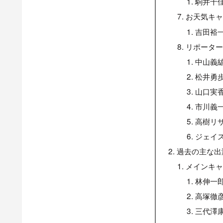
駒井千
お天気キ
吉田裕
リポータ
中山義
松井勇
山口実
市川義
高樹リ
ジェイ
過去の主な出
メインキ
林伸一
高塚徹
三代澤