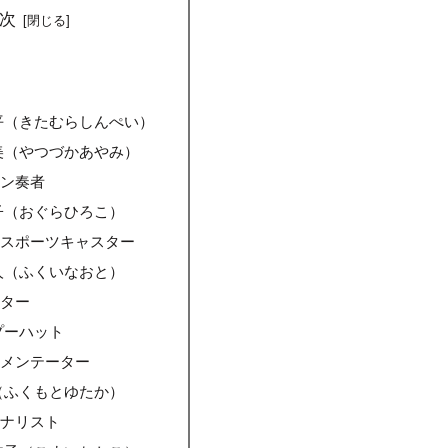
次
平（きたむらしんぺい）
美（やつづかあやみ）
ーン奏者
子（おぐらひろこ）
＆スポーツキャスター
人（ふくいなおと）
ーター
プーハット
コメンテーター
（ふくもとゆたか）
ーナリスト