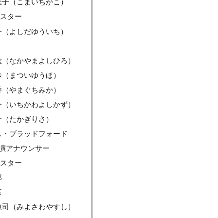
佳子（こまいちかこ）
ャスター
一（よしだゆういち）
ー
紘（なかやまよしひろ）
歩（まついゆうほ）
香（やまぐちみか）
一（いちかわよしかず）
サ（たかぎりさ）
ス・ブラッドフォード
演アナウンサー
ャスター
郎
彦
康司（みよさわやすし）