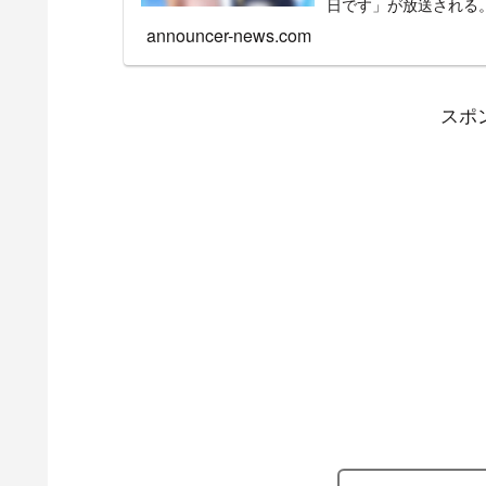
日です」が放送される
の司会を多数務める宮
announcer-news.com
のアナウンサーとなっ
読売テレビ・林マオなど
年からはラジオ放送で
スポ
です」の出演者が夜な
スター・アシスタント
在出演する司会・アシ
報をまとめた。