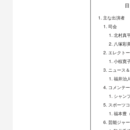
目
主な出演者
司会
北村真
八塚彩
エレクト
小椋寛
ニュース
福井治
コメンテ
シャン
スポーツ
福本豊
芸能ジャ