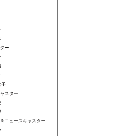
一
彦
スター
子
緒
子
歌子
キャスター
夫
郎
ー＆ニュースキャスター
希