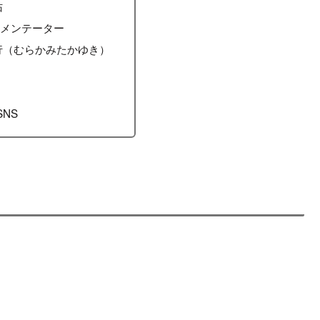
佑
コメンテーター
行（むらかみたかゆき）
SNS