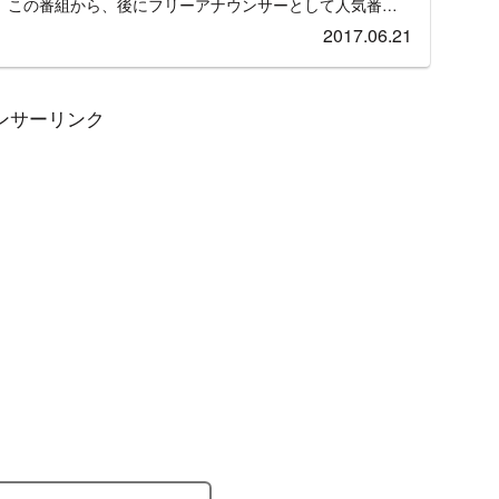
。この番組から、後にフリーアナウンサーとして人気番組
根誠司や赤江珠緒といった著名な人物を始め、フジテレビ
2017.06.21
た永島優美、宮根誠司と共に「ミヤネ屋」の司会を務める
局アナとして人気が高い女性を多数輩出している。2016
の姉妹番組「ほろ酔い朝日です」も開始。「おはよう朝日
ンサーリンク
夜な集う日本酒バーという設定上、パーソナリティはキャ
陣が務めている。この記事では「おはよう朝日です」に現
スタント・キャスター・リポーター・気象予報士などの情