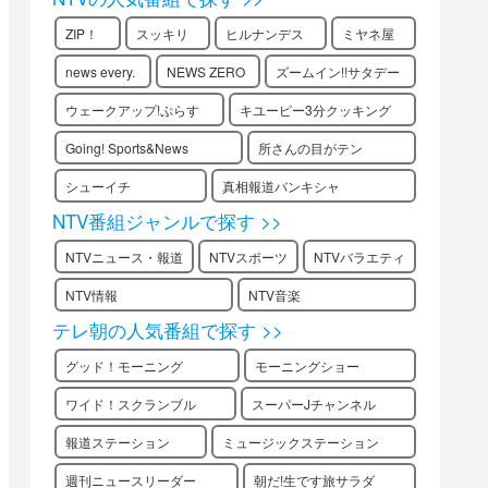
ZIP！
スッキリ
ヒルナンデス
ミヤネ屋
news every.
NEWS ZERO
ズームイン!!サタデー
ウェークアップ!ぷらす
キユーピー3分クッキング
Going! Sports&News
所さんの目がテン
シューイチ
真相報道バンキシャ
NTV番組ジャンルで探す >>
NTVニュース・報道
NTVスポーツ
NTVバラエティ
NTV情報
NTV音楽
テレ朝の人気番組で探す >>
グッド！モーニング
モーニングショー
ワイド！スクランブル
スーパーJチャンネル
報道ステーション
ミュージックステーション
週刊ニュースリーダー
朝だ!生です旅サラダ