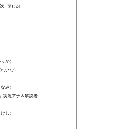
次
ゆりか）
だれいな）
まなみ）
」実況アナ＆解説者
たけし）