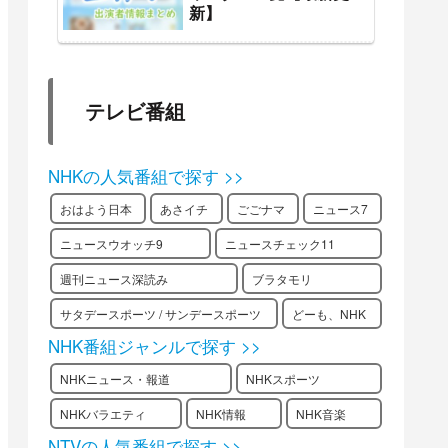
新】
テレビ番組
NHKの人気番組で探す >>
おはよう日本
あさイチ
ごごナマ
ニュース7
ニュースウオッチ9
ニュースチェック11
週刊ニュース深読み
ブラタモリ
サタデースポーツ / サンデースポーツ
どーも、NHK
NHK番組ジャンルで探す >>
NHKニュース・報道
NHKスポーツ
NHKバラエティ
NHK情報
NHK音楽
NTVの人気番組で探す >>