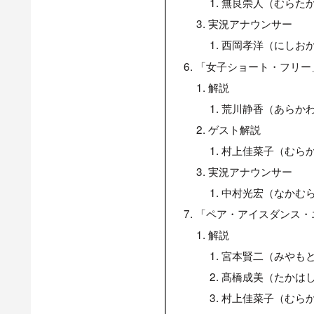
無良崇人（むらた
実況アナウンサー
西岡孝洋（にしお
「女子ショート・フリー
解説
荒川静香（あらか
ゲスト解説
村上佳菜子（むら
実況アナウンサー
中村光宏（なかむ
「ペア・アイスダンス・
解説
宮本賢二（みやも
髙橋成美（たかは
村上佳菜子（むら