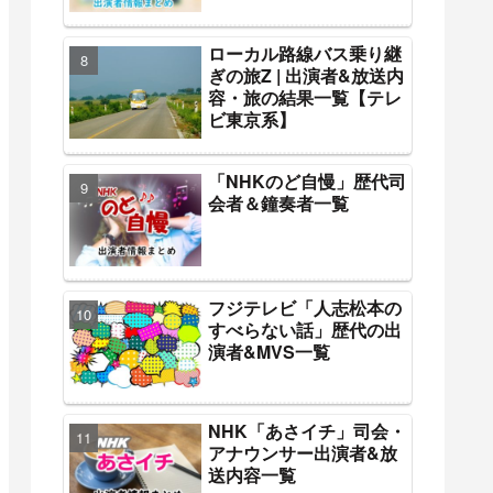
ローカル路線バス乗り継
ぎの旅Z | 出演者&放送内
容・旅の結果一覧【テレ
ビ東京系】
「NHKのど自慢」歴代司
会者＆鐘奏者一覧
フジテレビ「人志松本の
すべらない話」歴代の出
演者&MVS一覧
NHK「あさイチ」司会・
アナウンサー出演者&放
送内容一覧