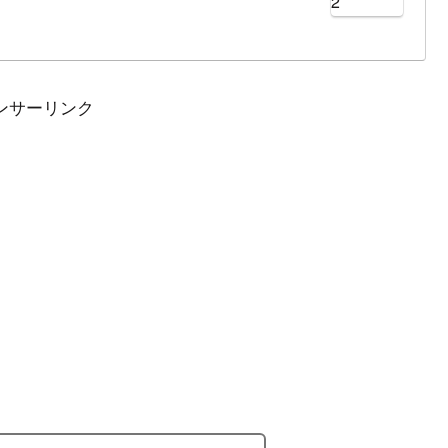
2
ス」として行われる。現在のテレビ中継はフジテレビ系列が
地上波のリレー中継で生放送が行われる。そのほか、大会の
組や特別番組など関連番組が複数報じられるなどフジテレビ
ツである。最新の大会は2022年3月23日（水）～3月27日
ンサーリンク
ギュアスケート選手権2022」。