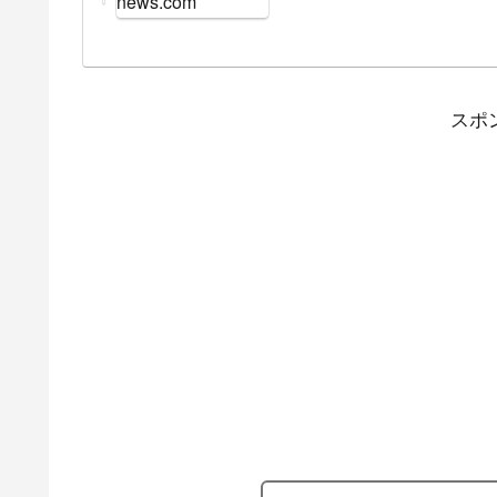
news.com
「メダリストオンアイ
担当しておりCS放送と
開催期間前からミニ番
がチカラを込めたコンテン
スポ
（日）開催の「世界フィ