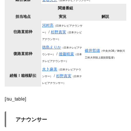
（日本テレビアナウンサー）
関連番組
担当地点
実況
解説
河村亮
（日本テレビアナウンサ
往路直前枠
/
杉野真実
ー）
（日本テレビ
アナウンサー）
徳島えりか
（日本テレビアナ
碓井哲雄
（中央大OB／神奈川
復路直前枠
/
後藤晴菜
ウンサー）
（日本
工科大学陸上競技部監督）
テレビアナウンサー）
水卜麻美
（日本テレビアナウ
続報！箱根駅伝
/
杉野真実
ンサー）
（日本テ
レビアナウンサー）
[/su_table]
アナウンサー