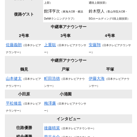
上部）
通陸上競技部）
館澤亨次
鈴木塁人
（東海大OB・横浜
（青山学院大OB・
復路ゲスト
DeNAランニングクラブ）
SGホールディングｽ陸上競技部）
中継車アナウンサー
2号車
3号車
4号車
佐藤義朗
上重聡
安藤翔
（日本テレビア
（日本テレビアナウンサ
（日本テレビアナウンサ
ナウンサー）
ー）
ー）
中継所アナウンサー
鶴見
戸塚
平塚
山本健太
町田浩徳
伊藤大海
（日本テレビア
（日本テレビアナウ
（日本テレビアナウ
ナウンサー）
ンサー）
ンサー）
小田原
小涌園
平松修造
梅澤廉
（日本テレビア
（日本テレビアナウンサ
ナウンサー）
ー）
インタビュー
往路優勝
後藤晴菜
（日本テレビアナウンサー）
総合優勝
菅谷大介