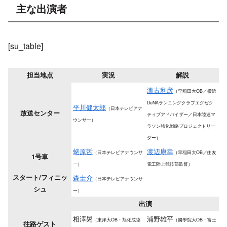
主な出演者
[su_table]
担当地点
実況
解説
瀬古利彦
（早稲田大OB／横浜
DeNAランニングクラブエグゼク
平川健太郎
（日本テレビアナ
放送センター
ティブアドバイザー／日本陸連マ
ウンサー）
ラソン強化戦略プロジェクトリー
ダー）
蛯原哲
渡辺康幸
（日本テレビアナウンサ
（早稲田大OB／住友
1号車
ー）
電工陸上競技部監督）
スタート/フィニッ
森圭介
（日本テレビアナウンサ
シュ
ー）
出演
相澤晃
浦野雄平
（東洋大OB・旭化成陸
（國學院大OB・富士
往路ゲスト