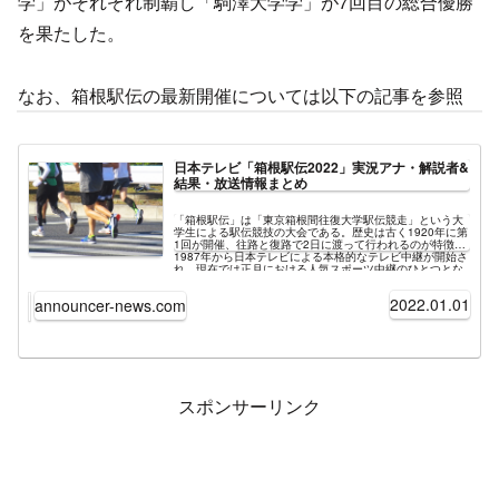
学」がそれぞれ制覇し「駒澤大学学」が7回目の総合優勝
を果たした。
なお、箱根駅伝の最新開催については以下の記事を参照
日本テレビ「箱根駅伝2022」実況アナ・解説者&
結果・放送情報まとめ
「箱根駅伝」は「東京箱根間往復大学駅伝競走」という大
学生による駅伝競技の大会である。歴史は古く1920年に第
1回が開催、往路と復路で2日に渡って行われるのが特徴。
1987年から日本テレビによる本格的なテレビ中継が開始さ
れ、現在では正月における人気スポーツ中継のひとつとな
っている風物詩的番組となっている。当初から1月に開催
されることが多かったが、現在のように1月2日・3日に固
2022.01.01
announcer-news.com
定されたのは1955年からである。テレビ中継は1979年か
らスタート。当時は東京12チャンネル（現在のテレビ東
京）がダイジェストを中心に放送していたが、1986年で終
了。1987年以降は日本テレビが全国ネット中継という形で
現在まで放送を行っている。最新開催は2022年1月2日・3
日の「第98回箱根駅伝」。昨年同様、スタート・ゴールや
沿道での応援の自粛を公式にアナウンスするなど新型コロ
ナウイルスの影響を考慮した開催となっている。
スポンサーリンク