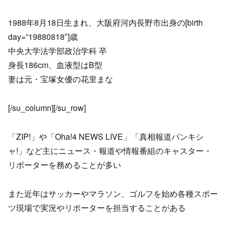
1988年8月18日生まれ、大阪府河内長野市出身の[birth
day=”19880818″]歳
中央大学法学部政治学科 卒
身長186cm、血液型はB型
妻は元・宝塚女優の花里まな
[/su_column][/su_row]
「ZIP!」や「Oha!4 NEWS LIVE」「真相報道バンキシ
ャ!」など主にニュース・報道や情報番組のキャスター・
リポーターを務めることが多い
また近年はサッカーやマラソン、ゴルフを始め各種スポー
ツ現場で実況やリポーターを担当することがある