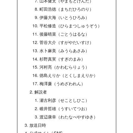
山本健太（やまもとけんた）
町田浩徳（まちだひろのり）
伊藤大海（いとうひろみ）
平松修造（ひらまつしゅうぞう）
後藤晴菜（ごとうはるな）
菅谷大介（すがやだいすけ）
水卜麻美（みうらあさみ）
杉野真実（すぎのまみ）
河村亮（かわむらりょう）
徳島えりか（とくしまえりか）
梅澤廉（うめざわれん）
解説者
瀬古利彦（せことしひこ）
碓井哲雄（うすいてつお）
渡辺康幸（わたなべやすゆき）
放送日時
公式サイト / SNS