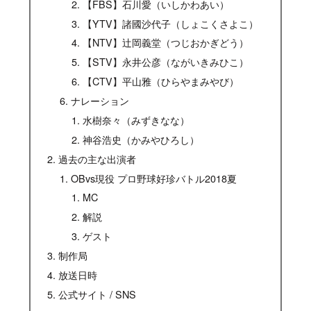
【FBS】石川愛（いしかわあい）
【YTV】諸國沙代子（しょこくさよこ）
【NTV】辻岡義堂（つじおかぎどう）
【STV】永井公彦（ながいきみひこ）
【CTV】平山雅（ひらやまみやび）
ナレーション
水樹奈々（みずきなな）
神谷浩史（かみやひろし）
過去の主な出演者
OBvs現役 プロ野球好珍バトル2018夏
MC
解説
ゲスト
制作局
放送日時
公式サイト / SNS