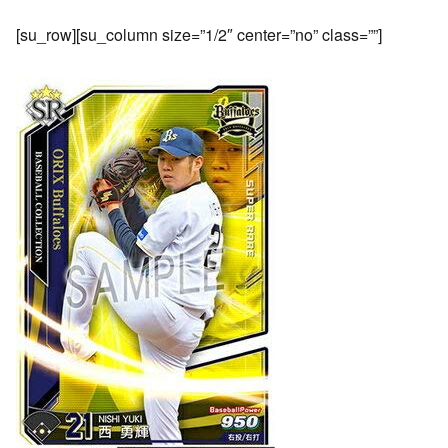
[su_row][su_column size=”1/2″ center=”no” class=””]