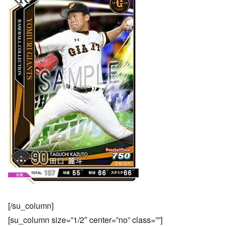
[/su_column]
[su_column size=”1/2″ center=”no” class=””]