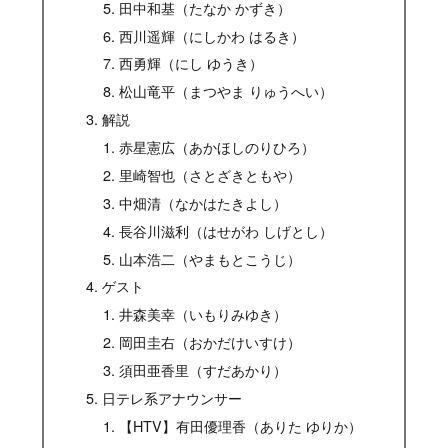
田中和基（たなか かずき）
西川遥輝（にしかわ はるき）
西勇輝（にし ゆうき）
松山竜平（まつやま りゅうへい）
解説
赤星憲広（あかほしのりひろ）
里崎智也（さとざきともや）
中畑清（なかはたきよし）
長谷川滋利（はせがわ しげとし）
山本浩二（やまもとこうじ）
ゲスト
井森美幸（いもりみゆき）
岡田圭右（おかだけいすけ）
須田亜香里（すだあかり）
日テレ系アナウンサー
【HTV】有田優理香（ありた ゆりか）