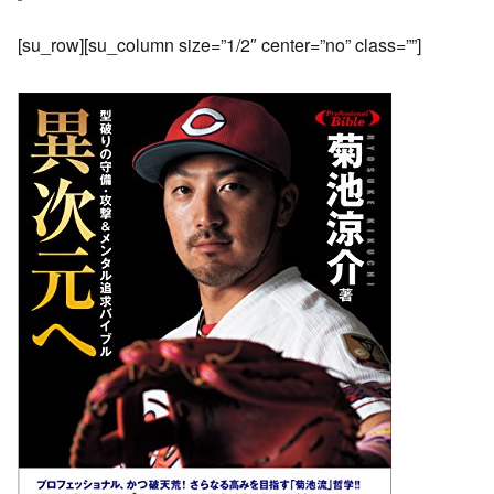
[su_row][su_column size=”1/2″ center=”no” class=””]