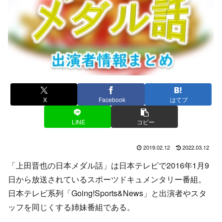
X
Facebook
はてブ
LINE
コピー
2019.02.12
2022.03.12
「上田晋也の日本メダル話」は日本テレビで2016年1月9
日から放送されているスポーツドキュメンタリー番組。
日本テレビ系列「Going!Sports&News」と出演者やスタ
ッフを同じくする姉妹番組である。