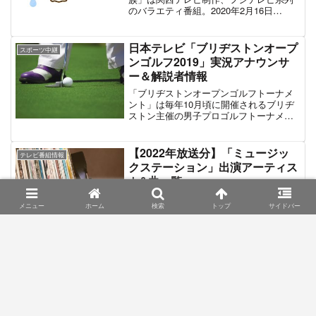
のバラエティ番組。2020年2月16日
（日）16時05分～17時20分に放送。常識
的な範疇から外れているような「フツー
じゃない家族」を深堀して紹介するお茶
日本テレビ「ブリヂストンオープ
スポーツ中継
の間バラエティである。番組は「サンド
ンゴルフ2019」実況アナウンサ
さん家」を舞台とし、出演者は「サンド
ー＆解説者情報
さん家」の家族やそのご近所さんに扮す
るというコント形式で登場する。サンド
「ブリヂストンオープンゴルフトーナメ
さん家の家訓は「フツーなんかクソ食ら
ント」は毎年10月頃に開催されるブリヂ
え」。この家訓の通り、様々な”フツーじ
ストン主催の男子プロゴルフトーナメン
ゃない家族”が次々と紹介されていく。こ
ト。ここでは2019年10月10日～13日に行
の記事では「サンドさん家と隣のフツー
われた「第48回・ブリヂストンオープン
じゃない家族」の出演者＆番組情報を掲
ゴルフトーナメント2019」のテレビ中継
【2022年放送分】「ミュージッ
載する。
テレビ番組情報
情報を中心に掲載する。第48回大会は賞
クステーション」出演アーティス
金総額・1億5000万円、優勝賞金・3000
ト&曲一覧
万円、出場選手102名の規模で行われた。
優勝ゴルファーは2018年も制覇した今平
ここに掲載されているのはテレビ朝日系
周吾。2019年の大会は台風19号の影響で
メニュー
ホーム
検索
トップ
サイドバー
列の音楽番組「ミュージックステーショ
3日目と最終日の開催が中止となり競技日
ン」の2022年に放送された際の出演アー
程が2日間に短縮された大会となった。
ティストと歌唱曲、番組内で紹介された
テーマ別の音楽ランキングや各企画で作
られた楽曲のリストデータなどを一覧で
NHK「パラ競泳世界選手権
テレビ番組情報
まとめたものである。
2019」実況アナウンサー＆解説
者情報
「世界パラ水泳選手権大会」は世界パラ
水泳連盟が主催する障がい者水泳競技の