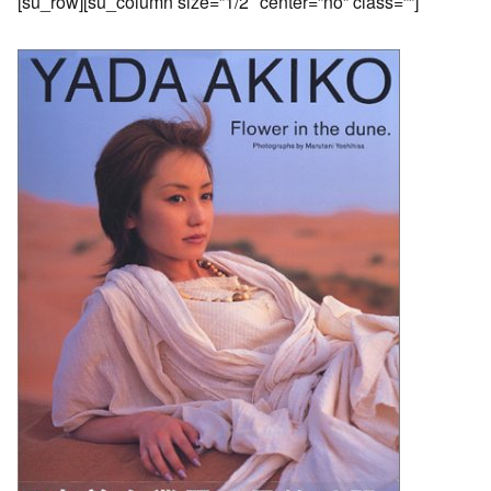
[su_row][su_column size=”1/2″ center=”no” class=””]