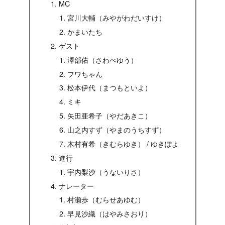
MC
宮川大輔（みやがわだいすけ）
かまいたち
ゲスト
澤部佑（さわべゆう）
フワちゃん
松本伊代（まつもといよ）
ミキ
矢田亜希子（やだあきこ）
山之内すず（やまのうちすず）
木村有希（きむらゆき） / ゆきぽよ
進行
宇内梨沙（うないりさ）
ナレーター
村瀬歩（むらせあゆむ）
早見沙織（はやみさおり）