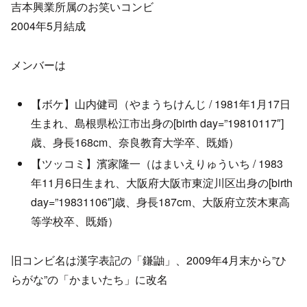
吉本興業所属のお笑いコンビ
2004年5月結成
メンバーは
【ボケ】山内健司（やまうちけんじ / 1981年1月17日
生まれ、島根県松江市出身の[birth day=”19810117″]
歳、身長168cm、奈良教育大学卒、既婚）
【ツッコミ】濱家隆一（はまいえりゅういち / 1983
年11月6日生まれ、大阪府大阪市東淀川区出身の[birth
day=”19831106″]歳、身長187cm、大阪府立茨木東高
等学校卒、既婚）
旧コンビ名は漢字表記の「鎌鼬」、2009年4月末から”ひ
らがな”の「かまいたち」に改名