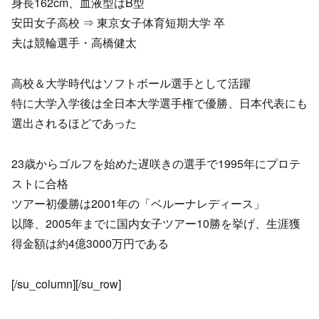
身長162cm、血液型はB型
安田女子高校 ⇒ 東京女子体育短期大学 卒
夫は競輪選手・高橋健太
高校＆大学時代はソフトボール選手として活躍
特に大学入学後は全日本大学選手権で優勝、日本代表にも
選出されるほどであった
23歳からゴルフを始めた遅咲きの選手で1995年にプロテ
ストに合格
ツアー初優勝は2001年の「ベルーナレディース」
以降、2005年までに国内女子ツアー10勝を挙げ、生涯獲
得金額は約4億3000万円である
[/su_column][/su_row]