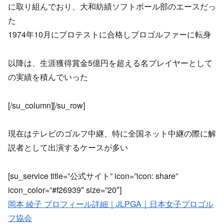
に取り組んでおり、大和紡績ソフトボール部のエースだっ
た
1974年10月にプロテストに合格しプロゴルファーに転身
以降は、生涯獲得賞金5億円を超える名プレイヤーとして
の実績を積んでいった
[/su_column][/su_row]
現在はテレビのゴルフ中継、特に全国ネット中継の際に解
説者として出演するケースが多い
[su_service title=”公式サイト” icon=”icon: share”
icon_color=”#f26939″ size=”20″]
岡本 綾子 プロフィール詳細｜JLPGA｜日本女子プロゴル
フ協会