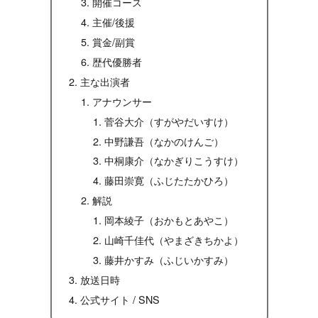
開催コース
主催/後援
賞金/副賞
歴代優勝者
主な出演者
アナウンサー
菅谷大介（すがやだいすけ）
中野謙吾（なかのけんご）
中桐康介（なかぎりこうすけ）
藤田崇寛（ふじたたかひろ）
解説
岡本綾子（おかもとあやこ）
山崎千佳代（やまざきちかよ）
藤井かすみ（ふじいかすみ）
放送日時
公式サイト / SNS