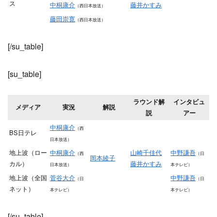
ス
中桐康介
藤井かすみ
（西日本放送）
藤田崇寛
（西日本放送）
[/su_table]
[su_table]
ラウンド解
インタビュ
メディア
実況
解説
説
アー
中桐康介
（西
BS日テレ
日本放送）
地上波（ロー
中桐康介
山崎千佳代
中野謙吾
（西
（日
岡本綾子
カル）
藤井かすみ
日本放送）
本テレビ）
地上波（全国
菅谷大介
中野謙吾
（日
（日
ネット）
本テレビ）
本テレビ）
[/su_table]