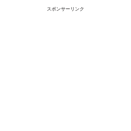
は前回よりもさらに短くなっているものの、出演アーティ
スト数など番組の規模感は昨年同様である。
スポンサーリンク