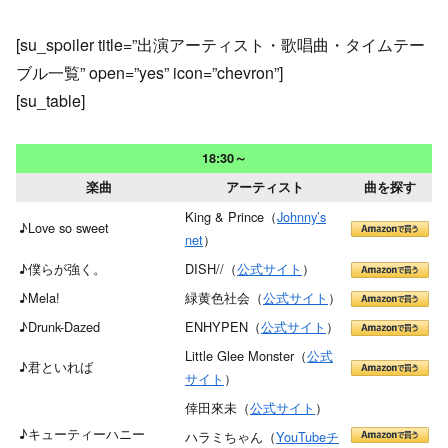
[su_spoiler title=”出演アーティスト・歌唱曲・タイムテー
ブル一覧” open=”yes” icon=”chevron”]
[su_table]
18:30～
楽曲
アーティスト
曲を探す
King & Prince（
Johnny’s
♪Love so sweet
net
）
♪僕らが強く。
DISH//（
公式サイト
）
♪Mela!
緑黄色社会（
公式サイト
）
♪Drunk-Dazed
ENHYPEN（
公式サイト
）
Little Glee Monster（
公式
♪君といれば
サイト
）
倖田來未（
公式サイト
）
♪キューティーハニー
ハラミちゃん（
YouTubeチ