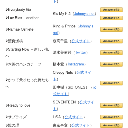
ト
）
♪Everybody Go
Kis-My-Ft2（
Johnny’s net
）
♪Luv Bias – another –
King & Prince（
Johnny’s
♪Namae Oshiete
net
）
♪渡良瀬橋
森高千里（
公式サイト
）
♪Starting Now ～新しい私
清水美依紗（
Twitter
）
へ
♪木綿のハンカチーフ
橋本愛（
Instagram
）
Creepy Nuts（
公式サイ
ト
）
♪かつて天才だった俺たち
へ
田中樹（SixTONES）（
公
式サイト
）
SEVENTEEN（
公式サイ
♪Ready to love
ト
）
♪サプライズ
LiSA（
公式サイト
）
♪獣の理
東京事変（
公式サイト
）