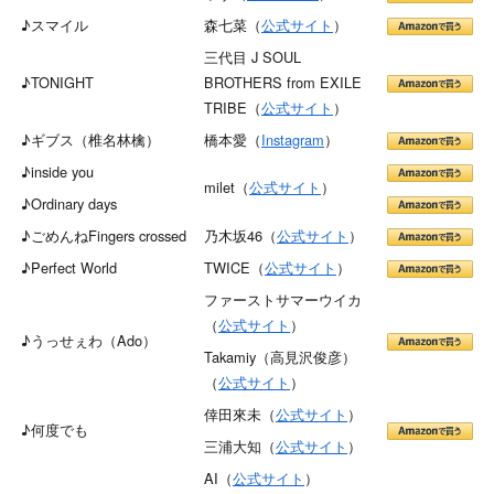
♪スマイル
森七菜（
公式サイト
）
三代目 J SOUL
♪TONIGHT
BROTHERS from EXILE
TRIBE（
公式サイト
）
♪ギブス（椎名林檎）
橋本愛（
Instagram
）
♪inside you
milet（
公式サイト
）
♪Ordinary days
♪ごめんねFingers crossed
乃木坂46（
公式サイト
）
♪Perfect World
TWICE（
公式サイト
）
ファーストサマーウイカ
（
公式サイト
）
♪うっせぇわ（Ado）
Takamiy（高見沢俊彦）
（
公式サイト
）
倖田來未（
公式サイト
）
♪何度でも
三浦大知（
公式サイト
）
AI（
公式サイト
）