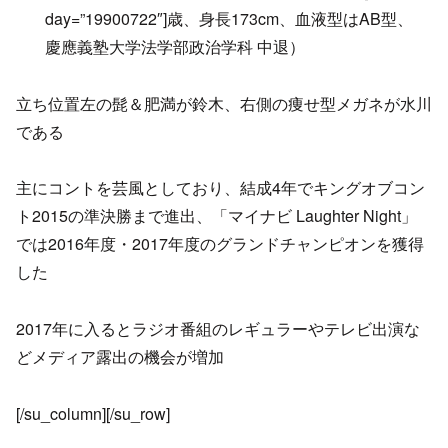
day=”19900722″]歳、身長173cm、血液型はAB型、
慶應義塾大学法学部政治学科 中退）
立ち位置左の髭＆肥満が鈴木、右側の痩せ型メガネが水川
である
主にコントを芸風としており、結成4年でキングオブコン
ト2015の準決勝まで進出、「マイナビ Laughter Night」
では2016年度・2017年度のグランドチャンピオンを獲得
した
2017年に入るとラジオ番組のレギュラーやテレビ出演な
どメディア露出の機会が増加
[/su_column][/su_row]