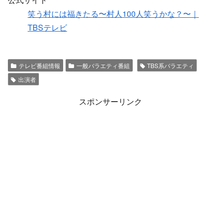
笑う村には福きたる〜村人100人笑うかな？〜｜
TBSテレビ
テレビ番組情報
一般バラエティ番組
TBS系バラエティ
出演者
スポンサーリンク