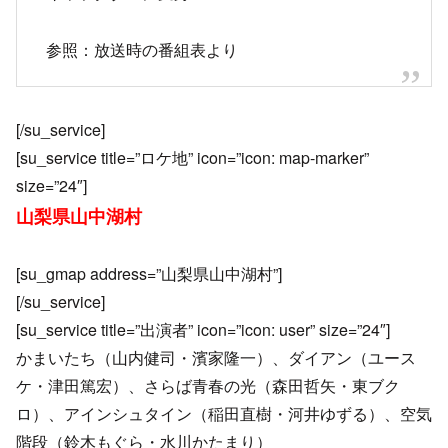
参照：放送時の番組表より
[/su_service]
[su_service title=”ロケ地” icon=”icon: map-marker”
size=”24″]
山梨県山中湖村
[su_gmap address=”山梨県山中湖村”]
[/su_service]
[su_service title=”出演者” icon=”icon: user” size=”24″]
かまいたち（山内健司・濱家隆一）、ダイアン（ユース
ケ・津田篤宏）、さらば青春の光（森田哲矢・東ブク
ロ）、アインシュタイン（稲田直樹・河井ゆずる）、空気
階段（鈴木もぐら・水川かたまり）