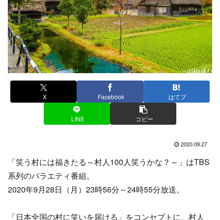
X
Facebook
はてブ
LINE
コピー
2020.09.27
「笑う村には福きたる～村人100人笑うかな？～」はTBS
系列のバラエティ番組。
2020年9月28日（月）23時56分～24時55分放送。
「日本全国の村に笑いを届ける」をコンセプトに、村人