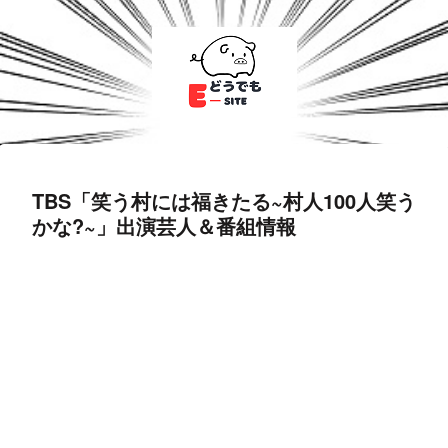
TBS「笑う村には福きたる~村人100人笑う
かな?~」出演芸人＆番組情報