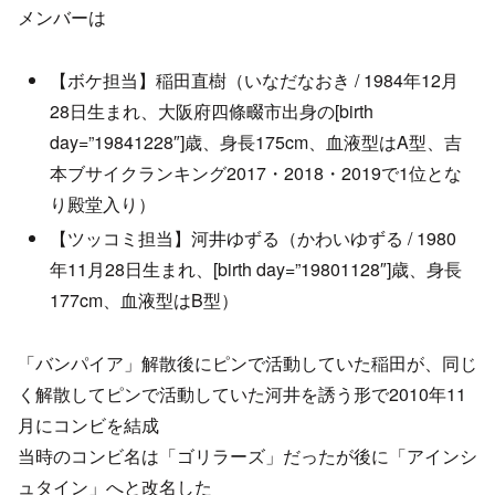
メンバーは
【ボケ担当】稲田直樹（いなだなおき / 1984年12月
28日生まれ、大阪府四條畷市出身の[birth
day=”19841228″]歳、身長175cm、血液型はA型、吉
本ブサイクランキング2017・2018・2019で1位とな
り殿堂入り）
【ツッコミ担当】河井ゆずる（かわいゆずる / 1980
年11月28日生まれ、[birth day=”19801128″]歳、身長
177cm、血液型はB型）
「バンパイア」解散後にピンで活動していた稲田が、同じ
く解散してピンで活動していた河井を誘う形で2010年11
月にコンビを結成
当時のコンビ名は「ゴリラーズ」だったが後に「アインシ
ュタイン」へと改名した