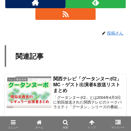
投稿さん
関連記事
関西テレビ「グータンヌーボ2」
テレビ番組情報
MC・ゲスト出演者&放送リスト
まとめ
「グータンヌーボ2」とは2004年4月3日
に初回放送された関西テレビのトークバ
ラエティ「グータン」シリーズの番組で
ある。「グータン〜自分探しバラエテ
ィ〜」⇒「空飛ぶグータン〜自分探しバ
ラエティ〜」⇒「グータンヌーボ」と幾
フジテレビ「最強ものまねフェス
ものまね番組
度かのリニューアルを伴って2012年3月
2020」出演タレント一覧
メニュー
ホーム
検索
トップ
サイドバー
21日まで約8年間放送されていた。わかり