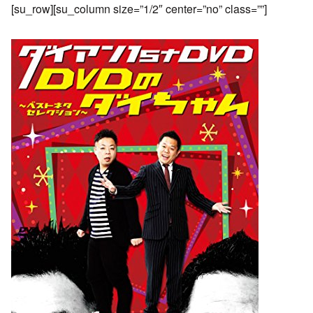
[su_row][su_column size=”1/2″ center=”no” class=””]