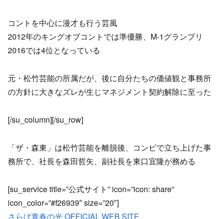
コントを中心に漫才も行う芸風
2012年のキングオブコントでは準優勝、M-1グランプリ
2016では4位となっている
元・松竹芸能の所属だが、後に自分たちの価値観と事務所
の方針に大きなズレが生じマネジメント契約解除に至った
[/su_column][/su_row]
「ザ・森東」は松竹芸能を離脱後、コンビで立ち上げた事
務所で、社長を森田哲矢、副社長を東口宜隆が務める
[su_service title=”公式サイト” icon=”icon: share”
icon_color=”#f26939″ size=”20″]
さらば青春の光 OFFICIAL WEB SITE