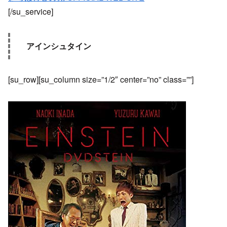
[/su_service]
アインシュタイン
[su_row][su_column size=”1/2″ center=”no” class=””]