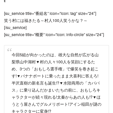
[su_service title=”番組名” icon=”icon: tag” size=”24″]
笑う村には福きたる～村人100人笑うかな？～
[/su_service]
[su_service title=”概要” icon=”icon: info-circle” size=”24″]
今回5組が向かったのは、雄大な自然が広がる山
梨県山中湖村▼村の人々100人を笑顔にするた
め、3つの「おもしろ選手権」で爆笑を巻き起こ
す!▼バナナボートに乗ったまま大喜利に答えろ!
半沢直樹の新名言も誕生!?▼水陸両用の「カババ
ス」に乗り込んだかまいたちの前に、おもしろキ
ャラクターが続々現れる!太秦からあの人も!?▼ほ
うとう屋さんでグルメリポート!アイン稲田が謎の
キャラクターに変身!?