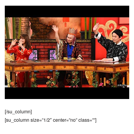
[/su_column]
[su_column size=”1/2″ center=”no” class=””]