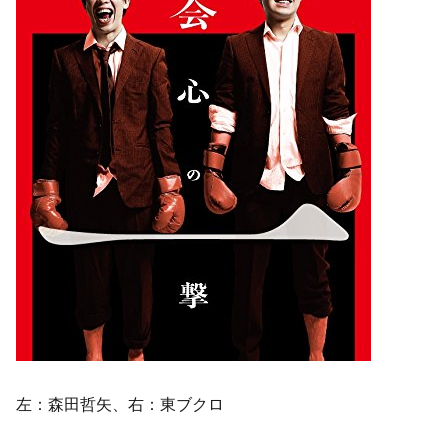
左：森田哲矢、右：東ブクロ