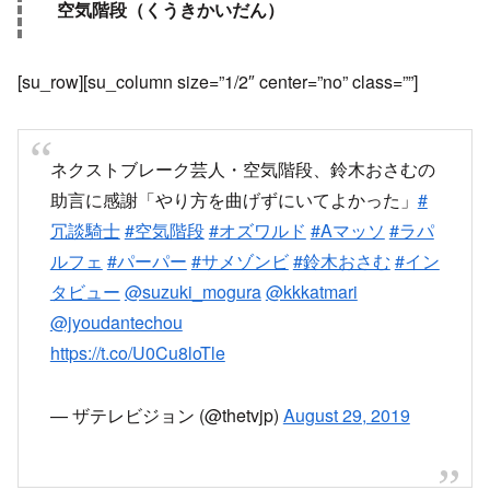
空気階段（くうきかいだん）
[su_row][su_column size=”1/2″ center=”no” class=””]
ネクストブレーク芸人・空気階段、鈴木おさむの
助言に感謝「やり方を曲げずにいてよかった」
#
冗談騎士
#空気階段
#オズワルド
#Aマッソ
#ラパ
ルフェ
#パーパー
#サメゾンビ
#鈴木おさむ
#イン
タビュー
@suzuki_mogura
@kkkatmari
@jyoudantechou
https://t.co/U0Cu8loTle
— ザテレビジョン (@thetvjp)
August 29, 2019