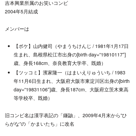
吉本興業所属のお笑いコンビ
2004年5月結成
メンバーは
【ボケ】山内健司（やまうちけんじ / 1981年1月17日
生まれ、島根県松江市出身の[birth day=”19810117″]
歳、身長168cm、奈良教育大学卒、既婚）
【ツッコミ】濱家隆一（はまいえりゅういち / 1983
年11月6日生まれ、大阪府大阪市東淀川区出身の[birth
day=”19831106″]歳、身長187cm、大阪府立茨木東高
等学校卒、既婚）
旧コンビ名は漢字表記の「鎌鼬」、2009年4月末から”ひ
らがな”の「かまいたち」に改名