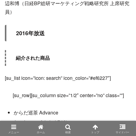
辺和博（日経BP総研マーケティング戦略研究所 上席研究
員）
2016年放送
紹介された商品
[su_list icon=”icon: search” icon_color=”#ef6227″]
[su_row][su_column size=”1/2″ center=”no” class=””]
からだ巡茶 Advance
おいしいハイカカオ74％
cleadew ファーストケア
メニュー
ホーム
検索
トップ
サイドバー