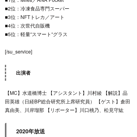
■2位：冷凍食品専門スーパー
■3位：NFTトレカ／アート
■4位：次世代自販機
■5位：軽量”スマート”グラス
[/su_service]
出演者
【MC】水道橋博士 【アシスタント】川村綾 【解説】品
田英雄（日経BP総合研究所上席研究員） 【ゲスト】倉田
真由美、川岸瑠那 【リポーター】川口桃乃、松見守紘
2020年放送