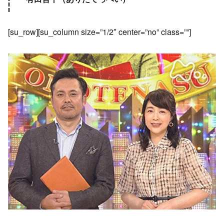
[su_row][su_column size=”1/2″ center=”no” class=””]