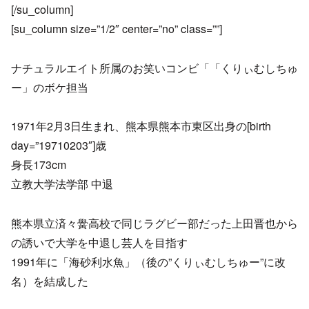
[/su_column]
[su_column size=”1/2″ center=”no” class=””]
ナチュラルエイト所属のお笑いコンビ「「くりぃむしちゅ
ー」のボケ担当
1971年2月3日生まれ、熊本県熊本市東区出身の[birth
day=”19710203″]歳
身長173cm
立教大学法学部 中退
熊本県立済々黌高校で同じラグビー部だった上田晋也から
の誘いで大学を中退し芸人を目指す
1991年に「海砂利水魚」（後の”くりぃむしちゅー”に改
名）を結成した