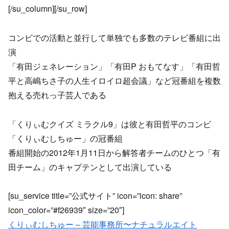
[/su_column][/su_row]
コンビでの活動と並行して単独でも多数のテレビ番組に出
演
「有田ジェネレーション」「有田P おもてなす」「有田哲
平と高嶋ちさ子の人生イロイロ超会議」など冠番組を複数
抱える売れっ子芸人である
「くりぃむクイズ ミラクル9」は彼と有田哲平のコンビ
「くりぃむしちゅー」の冠番組
番組開始の2012年1月11日から解答者チームのひとつ「有
田チーム」のキャプテンとして出演している
[su_service title=”公式サイト” icon=”icon: share”
icon_color=”#f26939″ size=”20″]
くりぃむしちゅー – 芸能事務所〜ナチュラルエイト