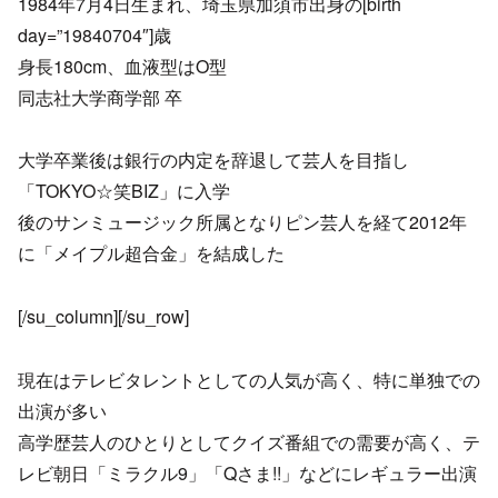
1984年7月4日生まれ、埼玉県加須市出身の[birth
day=”19840704″]歳
身長180cm、血液型はO型
同志社大学商学部 卒
大学卒業後は銀行の内定を辞退して芸人を目指し
「TOKYO☆笑BIZ」に入学
後のサンミュージック所属となりピン芸人を経て2012年
に「メイプル超合金」を結成した
[/su_column][/su_row]
現在はテレビタレントとしての人気が高く、特に単独での
出演が多い
高学歴芸人のひとりとしてクイズ番組での需要が高く、テ
レビ朝日「ミラクル9」「Qさま!!」などにレギュラー出演