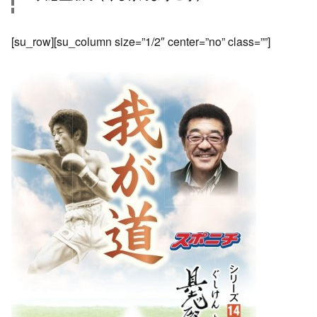
[su_row][su_column size=”1/2″ center=”no” class=””]