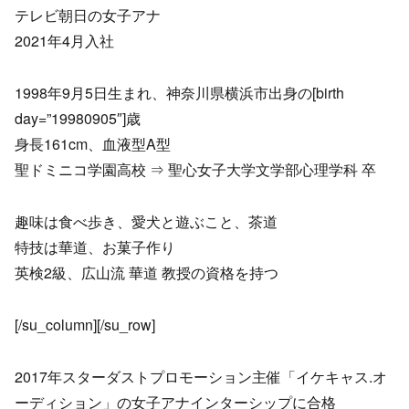
テレビ朝日の女子アナ
2021年4月入社
1998年9月5日生まれ、神奈川県横浜市出身の[birth
day=”19980905″]歳
身長161cm、血液型A型
聖ドミニコ学園高校 ⇒ 聖心女子大学文学部心理学科 卒
趣味は食べ歩き、愛犬と遊ぶこと、茶道
特技は華道、お菓子作り
英検2級、広山流 華道 教授の資格を持つ
[/su_column][/su_row]
2017年スターダストプロモーション主催「イケキャス.オ
ーディション」の女子アナインターシップに合格