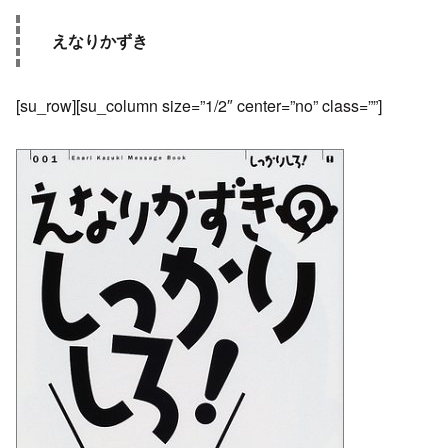
えなりかずき
[su_row][su_column size=”1/2″ center=”no” class=””]