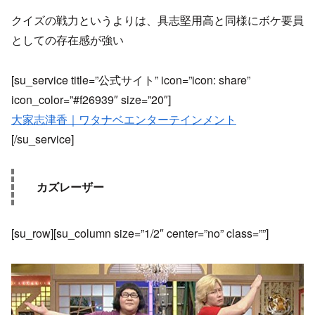
クイズの戦力というよりは、具志堅用高と同様にボケ要員
としての存在感が強い
[su_service title=”公式サイト” icon=”icon: share”
icon_color=”#f26939″ size=”20″]
大家志津香｜ワタナベエンターテインメント
[/su_service]
カズレーザー
[su_row][su_column size=”1/2″ center=”no” class=””]