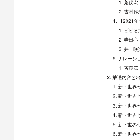
荒俣宏
吉村作
【2021
ビビる
寺田心
井上咲
ナレーシ
斉藤茂
放送内容と
新・世界七
新・世界七
新・世界七
新・世界七
新・世界七
新・世界七