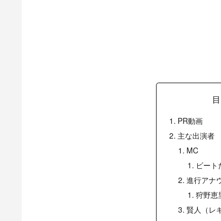
目
PR動画
主な出演者
MC
ビート
進行アナ
狩野恵
賢人（レ