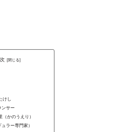
次
たけし
ウンサー
里（かのうえり）
ギュラー専門家）