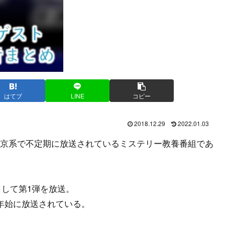
はてブ
LINE
コピー
2018.12.29
2022.01.03
京系で不定期に放送されているミステリー教養番組であ
として第1弾を放送。
年始に放送されている。