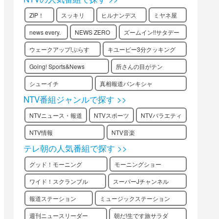
ZIP！
スッキリ
ヒルナンデス
ミヤネ屋
news every.
NEWS ZERO
ズームイン!!サタデー
ウェークアップ!ぷらす
キユーピー3分クッキング
Going! Sports&News
所さんの目がテン
シューイチ
真相報道バンキシャ
NTV番組ジャンルで探す >>
NTVニュース・報道
NTVスポーツ
NTVバラエティ
NTV情報
NTV音楽
テレ朝の人気番組で探す >>
グッド！モーニング
モーニングショー
ワイド！スクランブル
スーパーJチャンネル
報道ステーション
ミュージックステーション
週刊ニュースリーダー
朝だ!生です旅サラダ