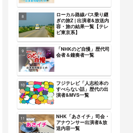
ローカル路線バス乗り継
ぎの旅Z | 出演者&放送内
容・旅の結果一覧【テレ
ビ東京系】
「NHKのど自慢」歴代司
会者＆鐘奏者一覧
フジテレビ「人志松本の
すべらない話」歴代の出
演者&MVS一覧
NHK「あさイチ」司会・
アナウンサー出演者&放
送内容一覧