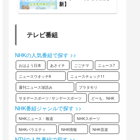
新】
テレビ番組
NHKの人気番組で探す >>
おはよう日本
あさイチ
ごごナマ
ニュース7
ニュースウオッチ9
ニュースチェック11
週刊ニュース深読み
ブラタモリ
サタデースポーツ / サンデースポーツ
どーも、NHK
NHK番組ジャンルで探す >>
NHKニュース・報道
NHKスポーツ
NHKバラエティ
NHK情報
NHK音楽
NTVの人気番組で探す >>