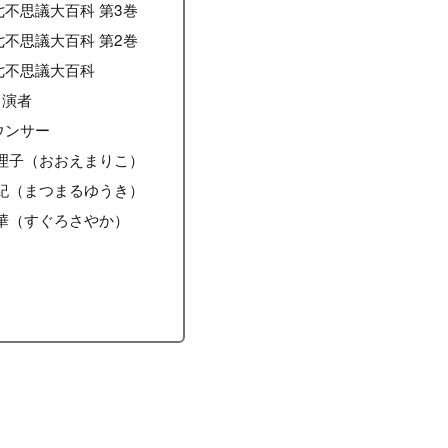
不思議大百科 第3巻
不思議大百科 第2巻
七不思議大百科
出演者
ウンサー
理子（おおえまりこ）
紀（まつまるゆうき）
華（すぐろさやか）