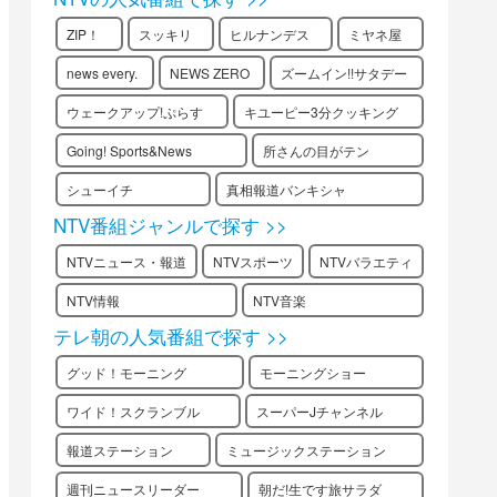
ZIP！
スッキリ
ヒルナンデス
ミヤネ屋
news every.
NEWS ZERO
ズームイン!!サタデー
ウェークアップ!ぷらす
キユーピー3分クッキング
Going! Sports&News
所さんの目がテン
シューイチ
真相報道バンキシャ
NTV番組ジャンルで探す >>
NTVニュース・報道
NTVスポーツ
NTVバラエティ
NTV情報
NTV音楽
テレ朝の人気番組で探す >>
グッド！モーニング
モーニングショー
ワイド！スクランブル
スーパーJチャンネル
報道ステーション
ミュージックステーション
週刊ニュースリーダー
朝だ!生です旅サラダ