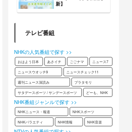
新】
テレビ番組
NHKの人気番組で探す >>
おはよう日本
あさイチ
ごごナマ
ニュース7
ニュースウオッチ9
ニュースチェック11
週刊ニュース深読み
ブラタモリ
サタデースポーツ / サンデースポーツ
どーも、NHK
NHK番組ジャンルで探す >>
NHKニュース・報道
NHKスポーツ
NHKバラエティ
NHK情報
NHK音楽
NTVの人気番組で探す >>