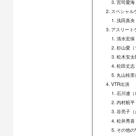
宮司愛海
スペシャル
浅田真央
アスリート
清水宏保
杉山愛（
松木安太
松田丈志
丸山桂里
VTR出演
石川遼（
内村航平
谷亮子（
松井秀喜
その他の