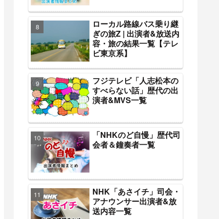
ローカル路線バス乗り継
ぎの旅Z | 出演者&放送内
容・旅の結果一覧【テレ
ビ東京系】
フジテレビ「人志松本の
すべらない話」歴代の出
演者&MVS一覧
「NHKのど自慢」歴代司
会者＆鐘奏者一覧
NHK「あさイチ」司会・
アナウンサー出演者&放
送内容一覧