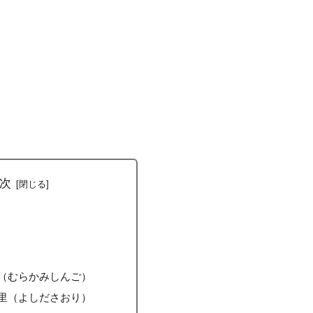
次
（むらかみしんご）
里（よしださおり）