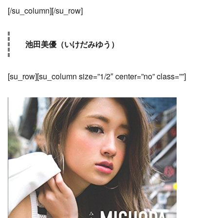
[/su_column][/su_row]
池田美優（いけだみゆう）
[su_row][su_column size=”1/2″ center=”no” class=””]