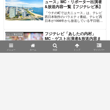
ュース」MC・リポーター出演者
けなどを用意せずに事の成り行きを見守
&放送内容一覧【フジテレビ系】
っていくという体裁がとられている。
2019年11月17日の日曜日に関東ローカル
「ウチの町では大ニュース」は、テレビ
向けに「サンバリュ」枠で放送。第2弾も
西日本制作のバラエティ番組。テレビ西
当初は関東ローカルの予定だったが、急
日本が1998年から放送している平日朝の
遽全国ネットで2020年8月18日に編成さ
情報番組「ももち浜ストア」の企画「福
れた。番組MCを務めるのは、かつてはモ
岡のちょっと気になるニュース」を拡大
テない芸人キャラだったが後に女優・蒼
させ単体特番としたスピンオフ番組であ
フジテレビ「あしたの内村」
井優と結婚して勝ち組となった南海キャ
テレビ番組情報
る。「福岡のちょっと気になるニュー
MC・ゲスト出演者&放送内容ま
ンディーズ・山里亮太。ナレーションを
ス」がタイトル通りに福岡のローカルニ
山里の相方・山崎静代が務める。また、
とめ
ュースが調査対象だが、「ウチの町では
番組には恋愛願望を持つ女性芸能人のほ
大ニュース」では対象を全国へと拡大。
「あしたの内村」はフジテレビのバラエ
メニュー
ホーム
検索
トップ
サイドバー
か、彼女たちの恋の成り行きを見守るゲ
全国各地のローカルニュースから「もし
ティ番組。「あした、もしも内村の身に
ストも登場する。最新放送は2020年8月
コロナ渦でなかった全国的に知られてい
何か起きたら、その時どうすればいいの
18日の第2弾。第2弾では人気女性芸人ト
たかもしれない”うちの町だけで話題にな
か？」をテーマに、もしもの時のシミュ
リオ「3時のヒロイン」の「かなで」とア
った”ニュース」を紹介していくニュース
レーションを行うのが同番組の趣旨であ
テネ＆北京五輪のレスリング銅メダリス
風バラエティ番組である。番組MCは山里
る。出演者は、MCの内村光良とゲスト。
超逆境クイズバトル!! 99人の壁 |
ト「浜口京子」と彼女たちを好きな一般
亮太＆指原莉乃。各地のローカルニュー
クイズ番組
さらに、もしものシミュレーションをリ
男性が登場する。
MC・挑戦者&結果一覧【フジテ
スを取材するロケには 飯尾和樹やパンサ
ポート・プレゼンするタレントも登場す
ー・尾形といったお笑い芸人が出演す
レビ】
る。同番組2021年9月25日に第1弾を放送
る。同番組は2020年9月13日にフジテレ
して以降、不定期特番としてシリーズ
「超逆境クイズバトル!! 99人の壁」は
ビ系列全国28局ネットで第1弾を放送。1
化。そして、2022年4月より不定期放送に
2017年12月31日から3回のパイロット版
年後の2021年9月12日には「山里亮太と
移行する「痛快TV スカッとジャパン」の
を放送、2018年10月20日からレギュラー
指原莉乃のウチの町では大ニュース」と
後番組としてレギュラー放送がスター
放送がスタートしたフジテレビ系列のク
して第2弾が制作されている。
ト。初回放送は2022年4月18日。
イズ番組。通常のクイズ番組とは異な
り、参加者100名からチャレンジャー1人
テレビ東京「超ファンタスティッ
テレビ番組情報
が選ばれ、残り99人がチャレンジを妨害