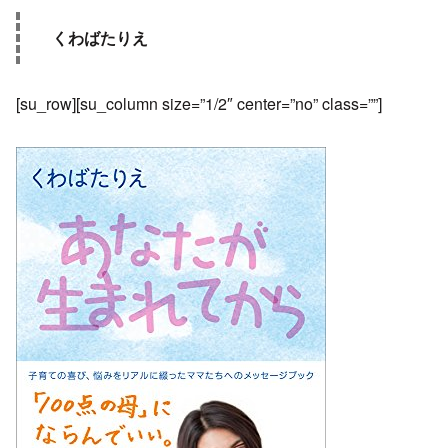
くわばたりえ
[su_row][su_column size=”1/2″ center=”no” class=””]