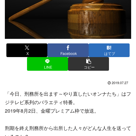
X
Facebook
はてブ
LINE
コピー
2019.07.27
「今日、刑務所を出ます～やり直したいオンナたち」はフ
ジテレビ系列のバラエティ特番。
2019年8月2日、金曜プレミアム枠で放送。
刑期を終え刑務所から出所した人々がどんな人生を送って