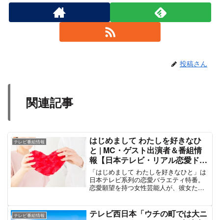
投稿さん
関連記事
はじめまして わたしを好きなひ
テレビ番組情報
と | MC・ゲスト出演者＆番組情
報【日本テレビ・リアル恋愛ドキ
ュメント】
「はじめまして わたしを好きなひと」は
日本テレビ系列の恋愛バラエティ特番。
恋愛願望を持つ女性芸能人が、彼女たち
のことを好きな一般男性と出会って恋愛
関係に発展していくのかどうかを観察し
ていく”見守り型恋愛ドキュメンタリー”で
テレビ西日本「ウチの町では大ニ
テレビ番組情報
ある。そのため、番組上テレビ的な仕掛