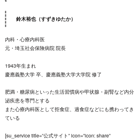
鈴木裕也（すずきゆたか）
内科・心療内科医
元・埼玉社会保険病院 院長
1943年生まれ
慶應義塾大学 卒、慶應義塾大学大学院 修了
肥満・糖尿病といった生活習慣病や甲状腺・副腎など内分
泌疾患を専門とする
また心療内科医として拒食症、過食症などにも携わってき
ている
[su_service title=”公式サイト” icon=”icon: share”