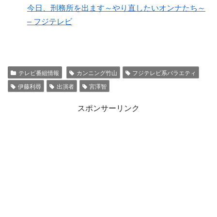
今日、刑務所を出ます～やり直したいオンナたち～
– フジテレビ
テレビ番組情報
カンニング竹山
フジテレビ系バラエティ
伊藤利尋
出演者
宮澤智
スポンサーリンク