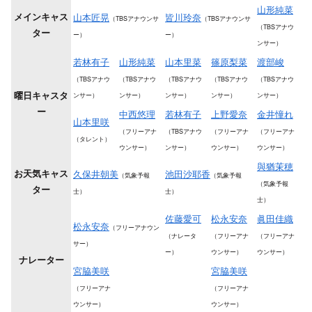
山形純菜
メインキャス
山本匠晃
皆川玲奈
（TBSアナウンサ
（TBSアナウンサ
（TBSアナウ
ター
ー）
ー）
ンサー）
若林有子
山形純菜
山本里菜
篠原梨菜
渡部峻
（TBSアナウ
（TBSアナウ
（TBSアナウ
（TBSアナウ
（TBSアナウ
曜日キャスタ
ンサー）
ンサー）
ンサー）
ンサー）
ンサー）
ー
中西悠理
若林有子
上野愛奈
金井憧れ
山本里咲
（フリーアナ
（TBSアナウ
（フリーアナ
（フリーアナ
（タレント）
ウンサー）
ンサー）
ウンサー）
ウンサー）
與猶茉穂
お天気キャス
久保井朝美
池田沙耶香
（気象予報
（気象予報
（気象予報
ター
士）
士）
士）
佐藤愛可
松永安奈
眞田佳織
松永安奈
（フリーアナウン
（ナレータ
（フリーアナ
（フリーアナ
サー）
ー）
ウンサー）
ウンサー）
ナレーター
宮脇美咲
宮脇美咲
（フリーアナ
（フリーアナ
ウンサー）
ウンサー）