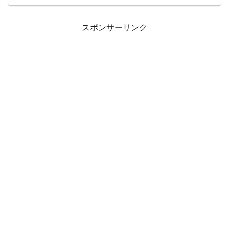
金曜を担当する。（ただし初回2021年10月1日のみ安住・
香川が揃って出演）。このほか番組進行役としてTBSアナ
ウンサーが出演するほか、同日より姉妹番組「THE
TIME'（ザ タイム ダッシュ）」もスタート。「THE
TIME,」の放送時間枠の直前となる4:30～5:20でTBSアナ
スポンサーリンク
ウンサー・杉山真也の司会を務める。