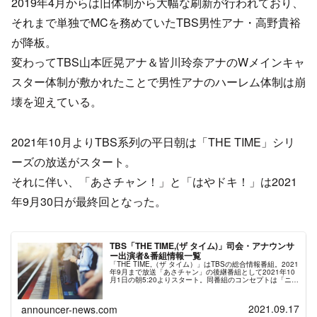
2019年4月からは旧体制から大幅な刷新が行われており、
それまで単独でMCを務めていたTBS男性アナ・高野貴裕
が降板。
変わってTBS山本匠晃アナ＆皆川玲奈アナのWメインキャ
スター体制が敷かれたことで男性アナのハーレム体制は崩
壊を迎えている。
2021年10月よりTBS系列の平日朝は「THE TIME」シリ
ーズの放送がスタート。
それに伴い、「あさチャン！」と「はやドキ！」は2021
年9月30日が最終回となった。
TBS「THE TIME,(ザ タイム)」司会・アナウンサ
ー出演者&番組情報一覧
「THE TIME,（ザ タイム）」はTBSの総合情報番組。2021
年9月まで放送「あさチャン」の後継番組として2021年10
月1日の朝5:20よりスタート。同番組のコンセプトは「ニッ
ポンの朝がみえる。」。TBS系列各局の列島中継やニュー
ス・エンタメ・スポーツ・天気などの情報を届けていく。
総合司会にはTBSアナウンサーの安住紳一郎と俳優の香川
2021.09.17
announcer-news.com
照之が起用された。安住紳一郎は月曜～木曜、香川照之は