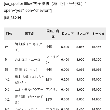
[su_spoiler title=”男子決勝（種目別・平行棒）”
open=”yes” icon=”chevron”]
[su_table]
国名／所
順位
選手名
Dスコア
Eスコア
トータル
属
胡 旭威（コ キョク
金
中国
6.600
8.866
15.466
イ）
フィリピ
銀
カルロス・ユーロ
6.400
8.900
15.300
ン
銅
侍 聰（ジ ソウ）
中国
6.000
9.066
15.066
橋本 大輝（はしもと
4位
日本
6.200
8.800
15.000
だいき）
5位
ユル・モルダウアー
アメリカ
6.400
8.600
15.000
萱 和磨 （かや かず
6位
日本
6.300
8.600
14.900
ま）
7位
カイオ・ソウザ
ブラジル
6.100
8.466
14.566