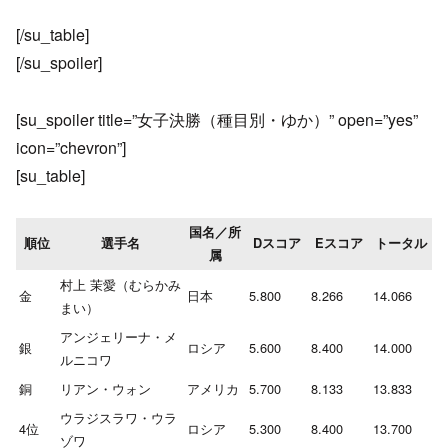
[/su_table]
[/su_spoiler]
[su_spoiler title=”女子決勝（種目別・ゆか）” open=”yes”
icon=”chevron”]
[su_table]
国名／所
順位
選手名
Dスコア
Eスコア
トータル
属
村上 茉愛（むらかみ
金
日本
5.800
8.266
14.066
まい）
アンジェリーナ・メ
銀
ロシア
5.600
8.400
14.000
ルニコワ
銅
リアン・ウォン
アメリカ
5.700
8.133
13.833
ウラジスラワ・ウラ
4位
ロシア
5.300
8.400
13.700
ゾワ