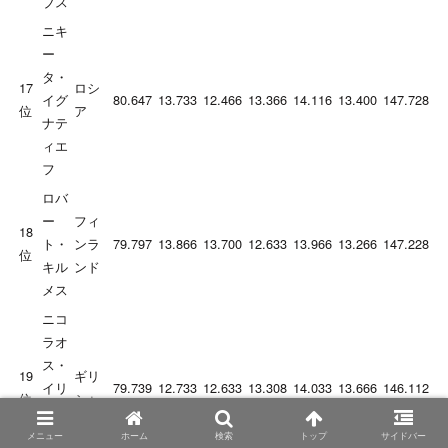
ブス
ニキ
ー
タ・
17
ロシ
イグ
80.647
13.733
12.466
13.366
14.116
13.400
147.728
位
ア
ナテ
ィエ
フ
ロバ
ー
フィ
18
ト・
ンラ
79.797
13.866
13.700
12.633
13.966
13.266
147.228
位
キル
ンド
メス
ニコ
ラオ
ス・
19
ギリ
イリ
79.739
12.733
12.633
13.308
14.033
13.666
146.112
位
シャ
オプ
ーロ
メニュー
ホーム
検索
トップ
サイドバー