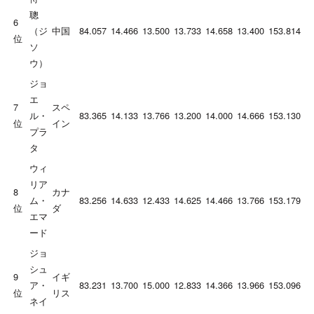
聰
6
（ジ
中国
84.057
14.466
13.500
13.733
14.658
13.400
153.814
位
ソ
ウ）
ジョ
エ
7
スペ
ル・
83.365
14.133
13.766
13.200
14.000
14.666
153.130
位
イン
プラ
タ
ウィ
リア
8
カナ
ム・
83.256
14.633
12.433
14.625
14.466
13.766
153.179
位
ダ
エマ
ード
ジョ
シュ
9
イギ
ア・
83.231
13.700
15.000
12.833
14.366
13.966
153.096
位
リス
ネイ