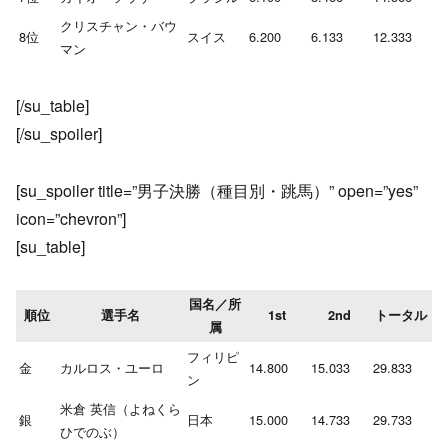
クリスチャン・バウ
8位
スイス
6.200
6.133
12.333
マン
[/su_table]
[/su_spoiler]
[su_spoiler title=”男子決勝（種目別・跳馬）” open=”yes”
icon=”chevron”]
[su_table]
国名／所
順位
選手名
1st
2nd
トータル
属
フィリピ
金
カルロス・ユーロ
14.800
15.033
29.833
ン
米倉 英信（よねくら
銀
日本
15.000
14.733
29.733
ひでのぶ）