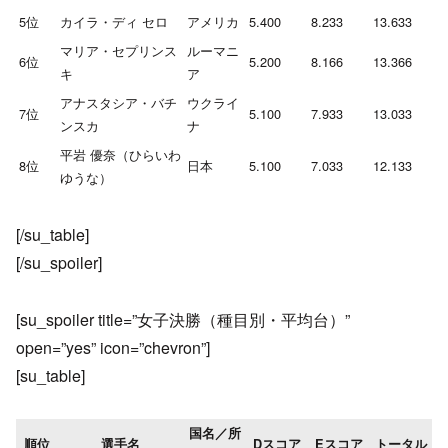
5位
カイラ・ディ セロ
アメリカ
5.400
8.233
13.633
マリア・セプリンス
ルーマニ
6位
5.200
8.166
13.366
キ
ア
アナスタシア・バチ
ウクライ
7位
5.100
7.933
13.033
ンスカ
ナ
平岩 優奈（ひらいわ
8位
日本
5.100
7.033
12.133
ゆうな）
[/su_table]
[/su_spoiler]
[su_spoiler title=”女子決勝（種目別・平均台）”
open=”yes” icon=”chevron”]
[su_table]
国名／所
順位
選手名
Dスコア
Eスコア
トータル