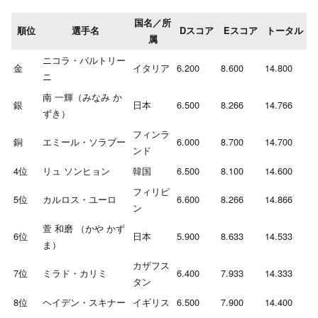
国名／所
順位
選手名
Dスコア
Eスコア
トータル
属
ニコラ・バルトリー
金
イタリア
6.200
8.600
14.800
ニ
南 一輝（みなみ か
銀
日本
6.500
8.266
14.766
ずき）
フィンラ
銅
エミール・ソラブー
6.000
8.700
14.700
ンド
4位
リュ ソンヒョン
韓国
6.500
8.100
14.600
フィリピ
5位
カルロス・ユーロ
6.600
8.266
14.866
ン
萱 和磨 （かや かず
6位
日本
5.900
8.633
14.533
ま）
カザフス
7位
ミラド・カリミ
6.400
7.933
14.333
タン
8位
ヘイデン・スキナー
イギリス
6.500
7.900
14.400