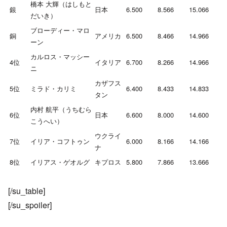
橋本 大輝（はしもと
銀
日本
6.500
8.566
15.066
だいき）
ブローディー・マロ
銅
アメリカ
6.500
8.466
14.966
ーン
カルロス・マッシー
4位
イタリア
6.700
8.266
14.966
ニ
カザフス
5位
ミラド・カリミ
6.400
8.433
14.833
タン
内村 航平（うちむら
6位
日本
6.600
8.000
14.600
こうへい）
ウクライ
7位
イリア・コフトゥン
6.000
8.166
14.166
ナ
8位
イリアス・ゲオルグ
キプロス
5.800
7.866
13.666
[/su_table]
[/su_spoiler]