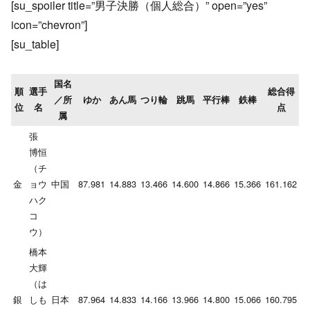
[su_spoiler title=”男子決勝（個人総合）” open=”yes”
icon=”chevron”]
[su_table]
国名
順
選手
総合得
／所
ゆか
あん馬
つり輪
跳馬
平行棒
鉄棒
位
名
点
属
張
博恒
（チ
金
ョウ
中国
87.981
14.883
13.466
14.600
14.866
15.366
161.162
ハク
コ
ウ）
橋本
大輝
（は
銀
しも
日本
87.964
14.833
14.166
13.966
14.800
15.066
160.795