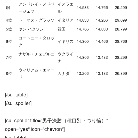
アンドレイ・メドベ
イスラエ
銅
14.533
14.766
29.299
ージェフ
ル
4位
トーマス・グラッソ
イタリア
14.833
14.266
29.099
5位
ヤン ハクソン
韓国
14.766
14.033
28.799
コートニー・タロッ
6位
イギリス
14.300
14.466
28.766
ク
ナザル・チェプルニ
ウクライ
7位
14.866
13.433
28.299
ー
ナ
ウィリアム・エマー
8位
カナダ
13.266
13.133
26.399
ド
[/su_table]
[/su_spoiler]
[su_spoiler title=”男子決勝（種目別・つり輪）”
open=”yes” icon=”chevron”]
[su_table]