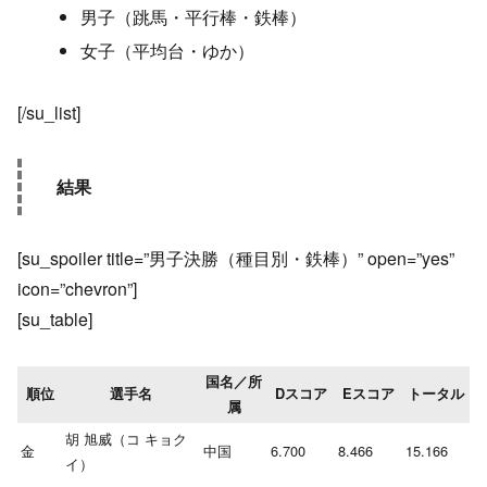
男子（跳馬・平行棒・鉄棒）
女子（平均台・ゆか）
[/su_list]
結果
[su_spoiler title=”男子決勝（種目別・鉄棒）” open=”yes”
icon=”chevron”]
[su_table]
国名／所
順位
選手名
Dスコア
Eスコア
トータル
属
胡 旭威（コ キョク
金
中国
6.700
8.466
15.166
イ）