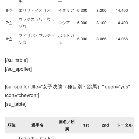
チ
ー
6位
エリサ・イオリオ
イタリア
6.200
8.200
14.400
ウラジスラワ・ウラ
7位
ロシア
6.300
8.100
14.400
ゾワ
フィリパ・マルティ
ポルトガ
8位
6.000
8.066
14.066
ンス
ル
[/su_table]
[/su_spoiler]
[su_spoiler title=”女子決勝（種目別・跳馬）” open=”yes”
icon=”chevron”]
[su_table]
国名／所
順位
選手名
1st
2nd
トータル
属
レベッカ・アンドラ