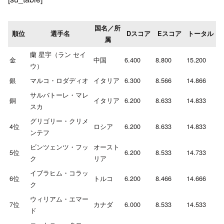
国名／所
順位
選手名
Dスコア
Eスコア
トータル
属
蘭 星宇（ラン セイ
金
中国
6.400
8.800
15.200
ウ）
銀
マルコ・ロダディオ
イタリア
6.300
8.566
14.866
サルバトーレ・マレ
銅
イタリア
6.200
8.633
14.833
スカ
グリゴリー・クリメ
4位
ロシア
6.200
8.633
14.833
ンテフ
ビンツェンツ・フッ
オースト
5位
6.200
8.533
14.733
ク
リア
イブラヒム・コラッ
6位
トルコ
6.200
8.466
14.666
ク
ウィリアム・エマー
7位
カナダ
6.000
8.533
14.533
ド