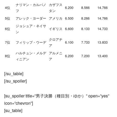
ナリマン・カルバノ
カザフス
4位
6.200
8.566
14.766
フ
タン
5位
アレック・ヨーダー
アメリカ
6.500
8.266
14.766
ジョシュア・ネイサ
6位
イギリス
6.600
8.133
14.733
ン
クロアチ
7位
フィリップ・ウーデ
6.100
7.733
13.833
ア
ハルチュン・メルデ
アルメニ
8位
6.200
7.200
13.400
ィニアン
ア
[/su_table]
[/su_spoiler]
[su_spoiler title=”男子決勝（種目別・ゆか）” open=”yes”
icon=”chevron”]
[su_table]