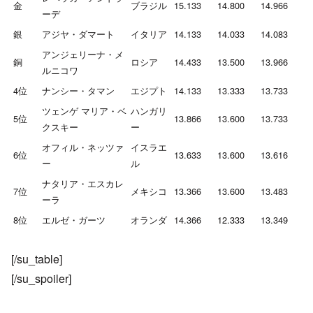
金
ブラジル
15.133
14.800
14.966
ーデ
銀
アジヤ・ダマート
イタリア
14.133
14.033
14.083
アンジェリーナ・メ
銅
ロシア
14.433
13.500
13.966
ルニコワ
4位
ナンシー・タマン
エジプト
14.133
13.333
13.733
ツェンゲ マリア・ベ
ハンガリ
5位
13.866
13.600
13.733
クスキー
ー
オフィル・ネッツァ
イスラエ
6位
13.633
13.600
13.616
ー
ル
ナタリア・エスカレ
7位
メキシコ
13.366
13.600
13.483
ーラ
8位
エルゼ・ガーツ
オランダ
14.366
12.333
13.349
[/su_table]
[/su_spoiler]