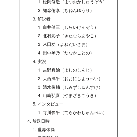
松岡修造（まつおかしゅうぞう）
知念侑李（ちねんゆうり）
解説者
白井健三（しらいけんぞう）
北村彩子（きたむらあやこ）
米田功（よねだいさお）
田中琴乃（たなかことの）
実況
吉野真治（よしのしんじ）
大西洋平（おおにしようへい）
清水俊輔（しみずしゅんすけ）
山崎弘喜（やまざきこうき）
インタビュー
寺川俊平（てらかわしゅんぺい）
放送日時
世界体操