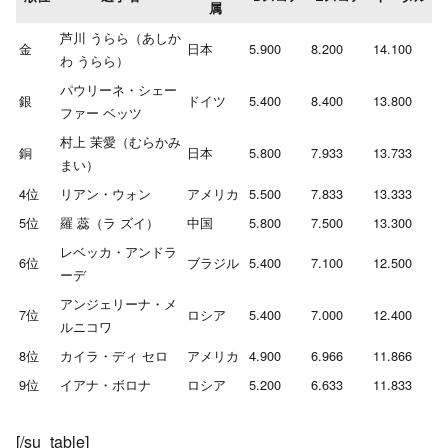
属
芦川 うらら（あしか
金
日本
5.900
8.200
14.100
わ うらら）
パウリーネ・シェー
銀
ドイツ
5.400
8.400
13.800
ファー ベッツ
村上 茉愛（むらかみ
銅
日本
5.800
7.933
13.733
まい）
4位
リアン・ウォン
アメリカ
5.500
7.833
13.333
5位
羅 蕊（ラ ズイ）
中国
5.800
7.500
13.300
レベッカ・アンドラ
6位
ブラジル
5.400
7.100
12.500
ーデ
アンジェリーナ・メ
7位
ロシア
5.400
7.000
12.400
ルニコワ
8位
カイラ・ディ セロ
アメリカ
4.900
6.966
11.866
9位
イアナ・ボロナ
ロシア
5.200
6.633
11.833
[/su_table]