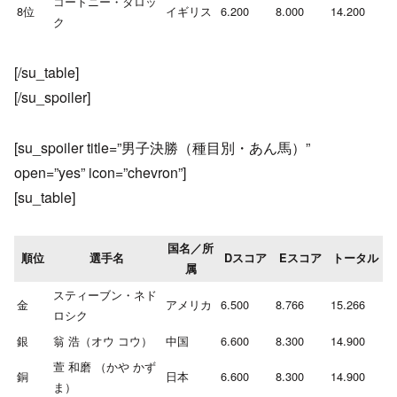
コートニー・タロッ
8位
イギリス
6.200
8.000
14.200
ク
[/su_table]
[/su_spoiler]
[su_spoiler title=”男子決勝（種目別・あん馬）”
open=”yes” icon=”chevron”]
[su_table]
国名／所
順位
選手名
Dスコア
Eスコア
トータル
属
スティーブン・ネド
金
アメリカ
6.500
8.766
15.266
ロシク
銀
翁 浩（オウ コウ）
中国
6.600
8.300
14.900
萱 和磨 （かや かず
銅
日本
6.600
8.300
14.900
ま）