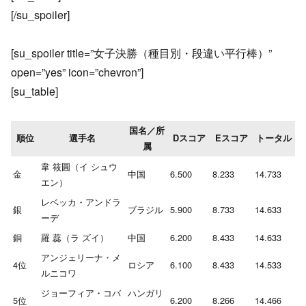
[/su_spoiler]
[su_spoiler title=”女子決勝（種目別・段違い平行棒）”
open=”yes” icon=”chevron”]
[su_table]
国名／所
順位
選手名
Dスコア
Eスコア
トータル
属
韋 筱圓（イ シュウ
金
中国
6.500
8.233
14.733
エン）
レベッカ・アンドラ
銀
ブラジル
5.900
8.733
14.633
ーデ
銅
羅 蕊（ラ ズイ）
中国
6.200
8.433
14.633
アンジェリーナ・メ
4位
ロシア
6.100
8.433
14.533
ルニコワ
ジョーフィア・コバ
ハンガリ
5位
6.200
8.266
14.466