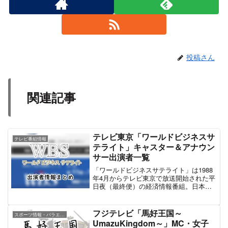
投稿さん
関連記事
テレビ東京「ワールドビジネスサ
テレビ番組情報
テライト」キャスター＆アナウン
サー出演者一覧
「ワールドビジネスサテライト」は1988
年4月からテレビ東京で放送開始された平
日夜（最終便）の経済情報番組。日本経
済新聞社が制作協力している。同時間帯
の民放番組の中では最も長寿の番組。放
送時間もそれほど大きく変動しておら
フジテレビ「馬好王国～
スポーツ情報・バラエティ番組
ず、安定した人気を誇っている。現在の
UmazuKingdom～」MC・女子
メインキャスターは元アナウンサーで現