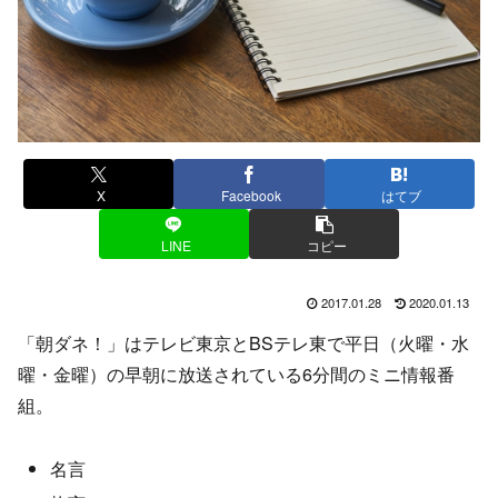
X
Facebook
はてブ
LINE
コピー
2017.01.28
2020.01.13
「朝ダネ！」はテレビ東京とBSテレ東で平日（火曜・水
曜・金曜）の早朝に放送されている6分間のミニ情報番
組。
名言