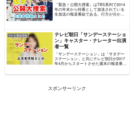
の生放送で、番組最多となる121曲が披露
「緊急！公開大捜索」はTBS系列で2014
された。
年の年末から特番として放送されている
生放送の報道番組である。行方が分から
なくなっている人物を捜索・発見、また
は身元が不明な人物の素性を明らかにす
ることを主な目的としており、実際に同
番組をキッカケとして解決した事件も存
テレビ朝日「サンデーステーショ
テレビ番組情報
在している。番組は事前の取材VTRと生
ン」キャスター・ナレーター出演
放送の視聴者情報提供で進行し、複数の
者一覧
失踪・身元不明な事案を扱う。同番組の
生放送中に事案の解決することは少な
「サンデーステーション」は「サタデー
く、あくまで情報収集が中心となり、以
ステーション」と共にテレビ朝日が2017
降の捜査に貢献するという役割を担って
年4月からスタートさせた週末の報道番
いる。MCはTBS「ひるおび！」でお馴染
組。これまでの土曜プライム（土曜ワイ
みのタレント・恵俊彰とニュース・報
ド劇場）や日曜エンターテインメント
道・ワイドショーでお馴染みのTBSアナ
（日曜洋画劇場）などのエンタメ枠を廃
ウンサー陣。さらにゲストとしてタレン
止して新たに報道枠を設けた。テレビ朝
トと元捜査機関や医療関係者など専門家
日はその理由として、報道・ニュースの
スポンサーリンク
が出演する。この記事では最新放送回
需要を挙げている。メインキャスターに
『私はドコの誰なのか?記憶喪失の男女3
は、「報道ステーションSUNDAY」のメ
名を緊急!公開大捜索'20春』の出演MC・
インキャスターだった長野智子を起用。
進行アナウンサー・ゲストの情報を中心
元フジテレビアナウンサーという点で
にまとめている。また姉妹番組（と当サ
「サタデーステーション」の高島彩と同
イトでは便宜上呼称する）である「緊
様である。「サタデーステーション」と
急！ＴＶ公開大捜査 特捜事件ファイル
比べると、報道色が色濃く出ており出演
2016」と出演者が共通しているため、同
者もテレビ朝日のアナウンサーやジャー
番組についても触れている
ナリストなど手堅いキャストが起用され