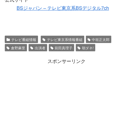
BSジャパン – テレビ東京系BSデジタル7ch
テレビ番組情報
テレビ東京系情報番組
中垣正太郎
倉野麻里
出演者
前田真理子
朝ダネ!
スポンサーリンク