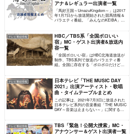
アナ＆レギュラー出演者一覧
報道局に所属する大江麻理子。歴代のメ
インキャスターを振り返っても女性がキ
「馬好王国～UmazuKingdom～」は2017
ャスターに就任するケースが圧倒的に多
年1月7日から放送開始された競馬情報＆
く、初代キャスターは現・東京都知事の
バラエティ番組。「みんなのKEIBA」
小池百合子（当時の名義は「小池ユリ
「中央競馬ダイジェスト」と並んで、フ
子」）である。番組で特に人気なのが
ジテレビ系列の競馬コンテンツの一角を
「トレンドたまご」という最先端で斬新
担う。同番組では番組時代を王国とみな
HBC／TBS系「全国ボロいい
な商品・技術などをリポートするコーナ
テレビ番組情報
し、メインMCのDAIGOを国王、レギュラ
宿」MC・ゲスト出演者&放送内
ー。通称「トレたま」。企画内容が支持
ーの女性タレントはプリンセス、番組進
されているのはもちろんだが、テレビ東
容一覧
行のフジテレビの女子アナは執事とそれ
京の若手女子アナがリポーターとして登
ぞれ設定している。「日本ダービー」
「全国ボロいい宿」はHBC北海道放送が
場する点も視聴者人気の要素となってい
「ジャパンカップ」「有馬記念」など注
制作、TBS系列で放送のバラエティ番
る。と、テレビ東京の人気番組のひとつ
目されるGIレースの直前放送では、スタ
組。全国に存在する「ボロボロだけど人
に数えられているのが「WBS」こと「ワ
ジオでレースの予想が展開される。ま
気がある・人々に愛される宿 ＝ ボロ
ールドビジネスサテライト」である。こ
た、「馬好王国」は2016年12月末で終了
いい宿」の魅力に迫る「宿泊バラエテ
の記事では「ワールドビジネスサテライ
した「うまズキッ!」の後番組のため、
ィ」である。2020年2月16日の第1弾では
日本テレビ「THE MUSIC DAY
ト」の出演キャスター＆アナウンサーな
「こじはる3連単5頭BOX」など一部の人
テレビ番組情報
「北海道」「新潟県」「沖縄県」、2021
ど出演者情報をまとめている。
2021」出演アーティスト・歌唱
気の企画は「馬好王国」に引き継がれて
年2月21日の第2弾では「新潟県」「佐賀
いる。日曜午後の競馬中継番組「みんな
曲・タイムテーブルまとめ
県」「岩手県」のボロいい宿を紹介し
のKEIBA」とのコラボ企画など、充実し
た。MCはお笑いコンビ「バナナマン」の
この記事は、2021年7月3日に放送された
た番組内容で構成されている競馬番組と
設楽統と日村勇紀。スタジオゲストも第1
日本テレビ系列の音楽番組「THE MUSIC
言える。この記事では「馬好王国」のレ
弾からほぼ共通してYOUと佐々木久美が
DAY～音楽は止まらない～」に関する司
ギュラー出演タレント・アナウンサーの
出演している。最新放送は2022年2月20
会者・出演アーティスト、歌唱曲・メド
情報についてまとめた。
日放送の第3弾。第3弾のボロいい宿の舞
レー曲、タイムテーブルなどの番組情報
台は「北海道」「東京・八丈島」「静岡
を掲載したものである。2021年も昨年同
TBS「緊急！公開大捜索」MC・
県」。
テレビ番組情報
様新型コロナウイルスの影響により無観
アナウンサー＆ゲスト出演者一覧
客での開催。15:00～22:54までの約8時間