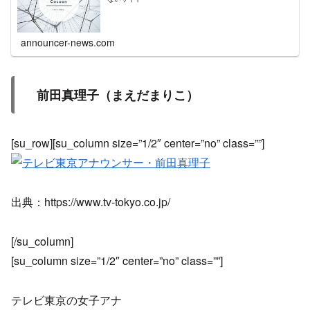
announcer-news.com
前田真理子（まえだまりこ）
[su_row][su_column size=”1/2″ center=”no” class=””]
出典：https://www.tv-tokyo.co.jp/
[/su_column]
[su_column size=”1/2″ center=”no” class=””]
テレビ東京の女子アナ