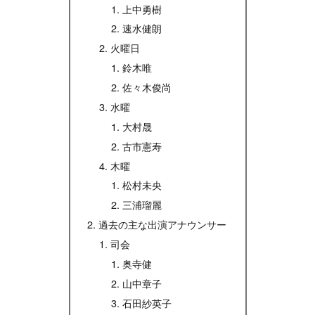
上中勇樹
速水健朗
火曜日
鈴木唯
佐々木俊尚
水曜
大村晟
古市憲寿
木曜
松村未央
三浦瑠麗
過去の主な出演アナウンサー
司会
奥寺健
山中章子
石田紗英子