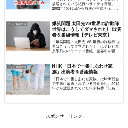
久保佳代子が愛知県田原市（予算80万
放送されている紀行バラエティ番組。
円）」「ギャル曽根が京都府舞鶴市（予
2002年10月5日から放送が開始され、既
算70万円）」でそれぞれ爆買ロケを敢
に15年以上が経過している人気長寿番組
行。これ以降も定期的に番組が作られて
である。ちょっとした工夫やアイデアで
おり、特番シリーズ化されている。そし
体験が可能な「家族でできる面白ツア
爆笑問題 太田光VS世界の詐欺師
て2021年10月29日より同番組のレギュラ
テレビ番組情報
ー」を紹介していくことがテーマとなっ
世界はこうしてダマされた! | 出演
ー放送がスタート。番組MCのハライチ・
ており、公式には「週末のお得な楽しみ
澤部佑は特番時代からスタジオゲストと
者＆番組情報【テレビ東京】
方をお届けするおでかけバラエティー」
して出演していたが、レギュラー放送を
とされている。基本的にツアーは東京か
「爆笑問題・太田光 VS 世界の詐欺師 世
機に番組MCに起用された。
ら日帰りできる範囲が紹介されるため、
界はこうしてダマされた！」はテレビ東
主に関東の観光地や伊豆半島などに偏る
京系列のバラエティ番組。世界中を騒が
ことが多い。ただし、特番放送時には例
せた詐欺事件にテーマに、詐欺師たちが
外的に北海道から沖縄までツアー範囲が
用いた手口を再現VTRとクイズ形式で紹
広がることもある。メインとなる出演者
介。また、詐欺師たちに立ちむあった事
NHK「日本で一番しあわせ家
はお笑いコンビ「キャイ～ン」と番組内
テレビ番組情報
件記者や警察関係者の視点にも注目し、
族」出演者＆番組情報
でツアーガイドと呼ばれる女性キャスト
彼らは”いったいどうやって詐欺を見抜い
である。（長らく不在だったが2020年9月
たのか？”も追っていく。2020年7月12日
「日本で一番しあわせ家族」はNHK総合
5日放送より4代目としてフジテレビアナ
に「日曜ビッグバラエティ」枠で第1弾、
で年末に放送されている特別番組。2012
ウンサー・渡邊渚が就任している）。週
同年11月8日に第2弾をそれぞれ放送。番
年から放送されていた年末特番「しあわ
替わりのレギュラー出演者が1名、そして
組MCは爆笑問題の太田光、アシスタント
せニュース」が2017年を最後に打ち切ら
ゲストが2名ほど登場する。番組開始当初
は「モヤモヤさまぁ～ず2」でお馴染み、
れ、代わって2018年より「千鳥の日本で
から出演しているのは「キャイ～ン」の
テレビ東京の田中瞳アナが務める。また
一番しあわせ家族」が放送されるように
みである。
パネラーとして元東大王の伊沢拓司と女
なった。「しあわせ」というキーワード
性タレントが出演している。最新放送は
をコンセプトにしている点は「しあわせ
2020年11月8日放送の第2弾。「デニス・
ニュース」を継承しており、さらに「日
スポンサーリンク
ロッドマンらスポーツ界のスーパースタ
本で一番しあわせ家族」はタイトル通り
ー31人を騙して500億円以上を手にしたビ
「家族」をフューチャーするなど、より