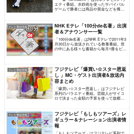
エティ番組。水鉄砲を使ったサバイバル
ゲームで勝者には商品や賞金などを獲得
できるゲームバラエティである。同番組
は2021年7月4日に日本テレビ日曜昼のバ
ラエティ枠「サンバリュ」で第1弾を放
NHK Eテレ「100分de名著」出演
テレビ番組情報
送。第1弾では3人1組によるチーム戦が行
者＆アナウンサー一覧
われ、予選を経てラスボスを倒したチー
ムが勝者というルールで実施された。最
「100分de名著」はNHK Eテレで2011年3
新放送は2022年3月6日の第2弾。第2弾は
月30日から放送されている教養番組。世
前回と異なり個人戦として開催され、自
の中にある様々な書籍から毎月1冊をピッ
分以外はすべて敵のサバイバル。最後ま
クアップし、全4回に渡ってその内容を紹
で勝ち残った1人にはば賞金50万円が贈呈
介・解説していく。単純なブックレビュ
される。
ーではなく、その著書を広める、または
理解を深めていくことに主眼が置かれて
フジテレビ「爆買い☆スター恩返
テレビ番組情報
いる。「100分」は、1冊の著書を、1回
し 」MC・ゲスト出演者&放送内
25分の放送で1ヶ月（全4回）掛けて紹介
容まとめ
する「25分 x 4回 = 100分」という意味で
ある。番組の形式や出演者は放送当初か
「爆買い☆スター恩返し」はフジテレビ
らマイナーチェンジを繰り返している。
系列のバラエティ番組。芸能人がサイコ
男性MCのみ2012年度からはタレント・伊
ロで決まった金額の予算を使って故郷で
集院光で固定されているが、パートナー
爆買いすることで地元に経済的に恩返し
となるNHK女子アナは2013年頃までは変
を敢行。地元ならではの同級生や家族、
動すること多かった。この記事では「100
知人も登場するといったテレビ東京的な
フジテレビ「もしもツアーズ」レ
テレビ番組情報
分de名著」の現在と過去の出演MCに関す
ロケ主体の内容である。2019年12月29
ギュラー＆ナレーション出演者情
る情報を中心にまとめた。
日、年末の特番として第1弾を放送。第1
報
弾は「小峠英二が福岡県大任町」「磯野
貴理子が三重県南伊勢町」、第2弾は「大
「もしもツアーズ」はフジテレビ系列で