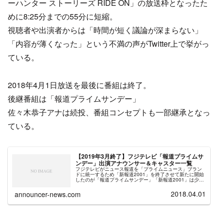
ーハンター ストーリーズ RIDE ON」の放送枠となったた
めに8:25分までの55分に短縮。
視聴者や出演者からは「時間が短く議論が深まらない」
「内容が薄くなった」という不満の声がTwitter上で挙がっ
ている。
2018年4月1日放送を最後に番組は終了。
後継番組は「報道プライムサンデー」
佐々木恭子アナは続投、番組コンセプトも一部継承となっ
ている。
【2019年3月終了】フジテレビ「報道プライムサ
ンデー」出演アナウンサー＆キャスター一覧
フジテレビがニュース報道を「プライムニュース」ブラン
ドに統一するため「新報道2001」を終了させて新たに開始
したのが「報道プライムサンデー」「新報道2001」は少数
のテーマを深く掘り下げる討論形式の番組だったが、「報
道プライムサンデー」はコンセプトを引き継ぎつつも最新
2018.04.01
announcer-news.com
のニュースにも迫る。話題のニュースや問題に対して、聞
きたい人から発言を引き出す発信型の生放送報道番組にな
るという。視聴者からの批判が多いフジテレビの番組だ
が、日曜朝の報道番組に関してはTBS「サンデーモーニン
グ」よりも「新報道2001」は批判的な意見が少なかった。