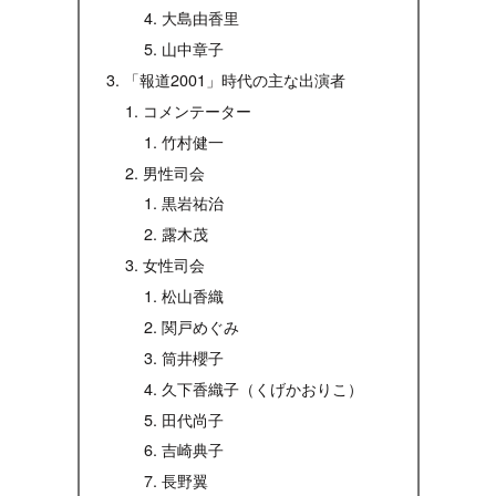
大島由香里
山中章子
「報道2001」時代の主な出演者
コメンテーター
竹村健一
男性司会
黒岩祐治
露木茂
女性司会
松山香織
関戸めぐみ
筒井櫻子
久下香織子（くげかおりこ）
田代尚子
吉崎典子
長野翼