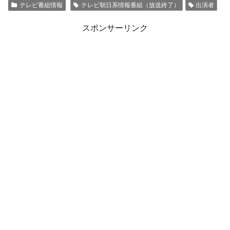
テレビ番組情報
テレビ朝日系情報番組（放送終了）
出演者
スポンサーリンク