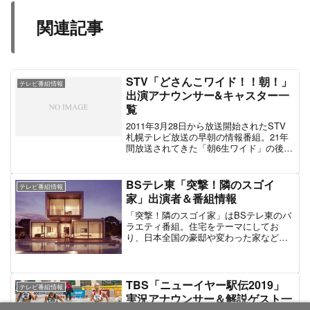
関連記事
STV「どさんこワイド！！朝！」
テレビ番組情報
出演アナウンサー&キャスター一
覧
2011年3月28日から放送開始されたSTV
札幌テレビ放送の早朝の情報番組。21年
間放送されてきた「朝6生ワイド」の後継
番組で、「どさんこワイド」の姉妹番組
である。日本テレビ系「ZIP!」とのコン
プレックスで放送されているため、放送
BSテレ東「突撃！隣のスゴイ
テレビ番組情報
中に一部時間帯で「ZIP!」の生放送に切
家」出演者＆番組情報
り替わる。出演者の多くはSTV札幌テレ
ビのアナウンサーで構成されており、曜
「突撃！隣のスゴイ家」はBSテレ東のバ
日別のパーソナリティのみ一部タレン
ラエティ番組。住宅をテーマにしてお
ト・スポーツキャスターが起用されてい
り、日本全国の豪邸や変わった家など
る。この記事では「どさんこワイド!!
「スゴイ家」を紹介。こだわりの建築を
朝!」に出演するアナウンサー・キャスタ
突撃訪問して「夢のマイホーム」を疑似
ー・リポーター・コメンテーター・気象
体験していく。「スゴイ家」を訪れるの
予報士の情報を中心にまとめた。
は広島大学工学部第四類（建築系）卒の
TBS「ニューイヤー駅伝2019」
テレビ番組情報
アンガールズ・田中卓志と遼河はるひ。
実況アナウンサー＆解説ゲスト一
またアンガールズ・山根良顕も出演して