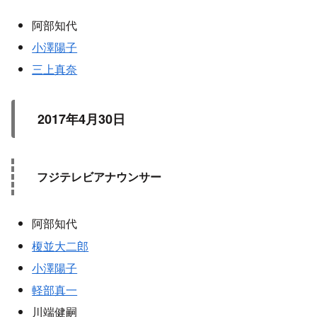
阿部知代
小澤陽子
三上真奈
2017年4月30日
フジテレビアナウンサー
阿部知代
榎並大二郎
小澤陽子
軽部真一
川端健嗣