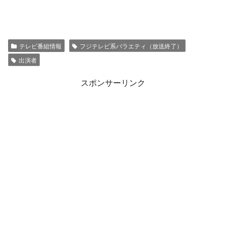
テレビ番組情報
フジテレビ系バラエティ（放送終了）
出演者
スポンサーリンク