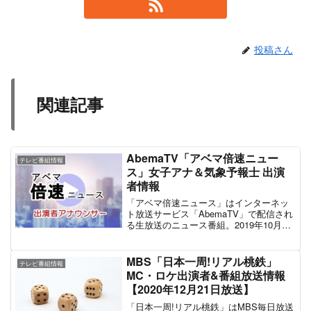
投稿さん
関連記事
AbemaTV「アベマ倍速ニュー
テレビ番組情報
ス」女子アナ＆気象予報士 出演
者情報
「アベマ倍速ニュース」はインターネッ
ト放送サービス「AbemaTV」で配信され
る生放送のニュース番組。2019年10月7
日より同サービス内チャンネル
「AbemaNews」にて放送開始。月曜～金
曜の平日夜7時からその日1日のニュース
MBS「日本一周!リアル桃鉄」
テレビ番組情報
を伝えるストレートニュース。放送枠2時
MC・ロケ出演者&番組放送情報
間のうち、前半1時間を生配信、後半1時
【2020年12月21日放送】
間を前半のリピート配信で行う。「アベ
マ倍速ニュース」の最大の特徴は、ニュ
「日本一周!リアル桃鉄」はMBS毎日放送