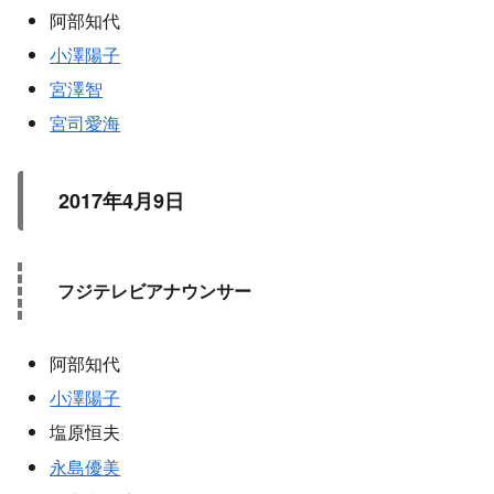
阿部知代
小澤陽子
宮澤智
宮司愛海
2017年4月9日
フジテレビアナウンサー
阿部知代
小澤陽子
塩原恒夫
永島優美