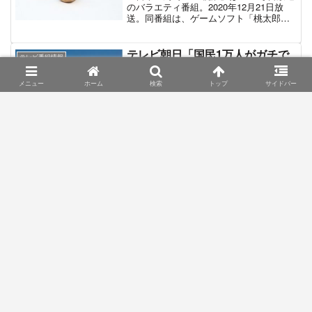
ースのVTR映像を1.5倍速再生で紹介する
のバラエティ番組。2020年12月21日放
点。これはネットニュースが倍速再生で
送。同番組は、ゲームソフト「桃太郎電
視聴されることが多いために取り入れら
鉄（通称：桃鉄）」シリーズをリアルで
れた措置である。またインターネット媒
再現することをコンセプトとした「バラ
体らしく視聴者のコメントを読みあげて
エティ＋ゲーム＋旅」という複合的な内
テレビ朝日「国民1万人がガチで
紹介していく「ラジオ的な掛け合い」も
テレビ番組情報
容である。桃鉄シリーズの最新作「桃太
投票！アイス総選挙2018」ラン
特徴的なポイントである。番組MCを務め
郎電鉄～昭和平成令和も定番!～」の「桃
るのはAbemaTVの共同出資元であるテレ
キング結果一覧
鉄3年決戦!モード」に準拠したロケを敢
メニュー
ホーム
検索
トップ
サイドバー
ビ朝日の女性アナウンサー陣が担当す
行。実際にサイコロを振って出た目数に
テレビ朝日系で不定期に放送される「お
る。この記事では「アベマ倍速ニュー
沿って日本各地の駅へ向かいゴールを目
願いランキング」からのスピンオフ企画
ス」の出演者情報を紹介していく。
指す。ゲームでお馴染みの「オナラカー
「総選挙シリーズ」。この記事は2018年7
ド（他のプレイヤーをオナラの力で遠く
月8日に放送された「国民1万人がガチで
に飛ばす）」や「屯田兵カード（誰かを
投票！アイス総選挙2018」の出演者リス
問答無用で北海道に飛ばし1回休みにす
トと総選挙にランクインしたアイス商品
日本テレビ「警察特捜 / 交通警察
る）」など進行を妨害するカードも再現
テレビ番組情報
をランキング順にまとめたものである。
シリーズ」出演ナレーター情報
されており、総ロケ時間369時間＆総移動
距離9000キロという過酷な内容となって
「警察特捜 / 交通警察シリーズ」は2010
いる。番組MCは南海キャンディーズの山
年9月14日から日本テレビ系列で不定期に
里亮太とラランドのサーヤ。桃鉄再現ロ
放送されている警察・犯罪ドキュメンタ
ケに挑むのは菅田将暉のモノマネで人気
リー。いわゆる「警察24時モノ」と呼ば
の芸人・MASAKIとギャル風漫談芸人・
れるジャンルの番組である。他局の「警
ゆーびーむ☆、ナレーションはトレンデ
察24時モノ」とは一線を画しており、同
ィエンジェルの斎藤司が務める。
番組は「交通警察」のみにテーマを絞っ
日本テレビ「ヒロミーティング～
テレビ番組情報
た内容で制作されるという特徴を持つ。
テレビでまたイジりたい人達～」
概ね年に1回ほどのペースで秋～冬頃に放
MC＆女子アナ出演者情報
送されるが、放送回ごとに番組名が大き
く変更されることが多く、2014年までは
「ヒロミーティング～テレビでまたイジ
「〇〇を追え！交通警察 真夏の大捜査